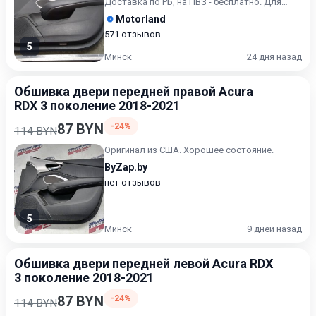
Доставка по РБ, на ПВЗ - бесплатно. Для
получения актуальн...
Motorland
571 отзывов
5
Минск
24 дня назад
Обшивка двери передней правой Acura
RDX 3 поколение 2018-2021
87 BYN
-24%
114 BYN
Оригинал из США. Хорошее состояние.
ByZap.by
нет отзывов
5
Минск
9 дней назад
Обшивка двери передней левой Acura RDX
3 поколение 2018-2021
87 BYN
-24%
114 BYN