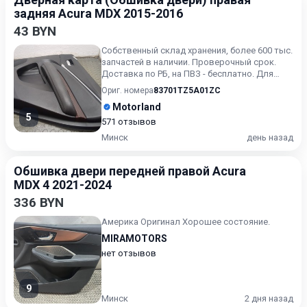
задняя Acura MDX 2015-2016
43 BYN
Собственный склад хранения, более 600 тыс.
запчастей в наличии. Проверочный срок.
Доставка по РБ, на ПВЗ - бесплатно. Для
получения актуальн...
Ориг. номера
83701TZ5A01ZC
Motorland
5
571 отзывов
Минск
день назад
Обшивка двери передней правой Acura
MDX 4 2021-2024
336 BYN
Америка Оригинал Хорошее состояние.
MIRAMOTORS
нет отзывов
9
Минск
2 дня назад