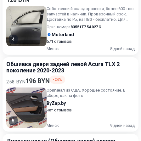
Собственный склад хранения, более 600 тыс.
запчастей в наличии. Проверочный срок.
Доставка по РБ, на ПВЗ - бесплатно. Для
получения актуальн...
Ориг. номера
83551TZ5A02ZC
Motorland
4
571 отзывов
Минск
8 дней назад
Обшивка двери задней левой Acura TLX 2
поколение 2020-2023
196 BYN
-24%
258 BYN
Оригинал из США. Хорошее состояние. В
сборе, как на фото.
ByZap.by
нет отзывов
5
Минск
9 дней назад
Дверная карта (Обшивка двери) правая