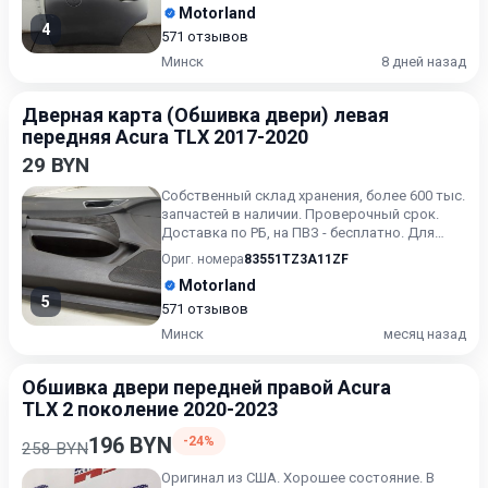
Motorland
4
571 отзывов
Минск
8 дней назад
Дверная карта (Обшивка двери) левая
передняя Acura TLX 2017-2020
29 BYN
Собственный склад хранения, более 600 тыс.
запчастей в наличии. Проверочный срок.
Доставка по РБ, на ПВЗ - бесплатно. Для
получения актуальн...
Ориг. номера
83551TZ3A11ZF
Motorland
5
571 отзывов
Минск
месяц назад
Обшивка двери передней правой Acura
TLX 2 поколение 2020-2023
196 BYN
-24%
258 BYN
Оригинал из США. Хорошее состояние. В