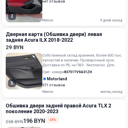
нет отзывов
2
Минск
9 дней назад
Дверная карта (Обшивка двери) левая
задняя Acura ILX 2018-2022
29 BYN
Собственный склад хранения, более 600 тыс.
запчастей в наличии. Проверочный срок.
Доставка по РБ, на ПВЗ - бесплатно. Для
получения актуальн...
Ориг. номера
83751TV9A31ZH
Motorland
5
571 отзывов
Минск
месяц назад
Обшивка двери задней правой Acura TLX 2
поколение 2020-2023
196 BYN
-24%
258 BYN