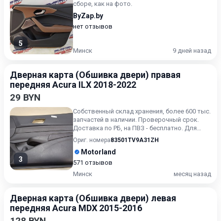
сборе, как на фото.
ByZap.by
нет отзывов
5
Минск
9 дней назад
Дверная карта (Обшивка двери) правая
передняя Acura ILX 2018-2022
29 BYN
Собственный склад хранения, более 600 тыс.
запчастей в наличии. Проверочный срок.
Доставка по РБ, на ПВЗ - бесплатно. Для
получения актуальн...
Ориг. номера
83501TV9A31ZH
Motorland
3
571 отзывов
Минск
месяц назад
Дверная карта (Обшивка двери) левая
передняя Acura MDX 2015-2016
128 BYN