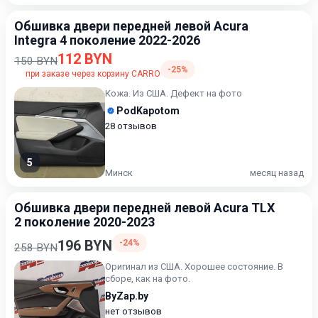
Обшивка двери передней левой Acura
Integra 4 поколение 2022-2026
112 BYN
150 BYN
-25%
при заказе через корзину CARRO
Кожа. Из США. Дефект на фото
PodKapotom
28 отзывов
5
Минск
месяц назад
Обшивка двери передней левой Acura TLX
2 поколение 2020-2023
196 BYN
-24%
258 BYN
Оригинал из США. Хорошее состояние. В
сборе, как на фото.
ByZap.by
нет отзывов