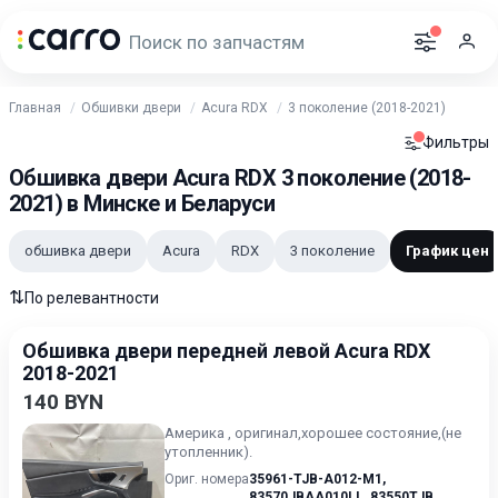
Главная
Обшивки двери
Acura RDX
3 поколение (2018-2021)
Фильтры
Обшивка двери Acura RDX 3 поколение (2018-
2021) в Минске и Беларуси
обшивка двери
Acura
RDX
3 поколение
График цен
⇅
По релевантности
Обшивка двери передней левой Acura RDX
2018-2021
140 BYN
Америка , оригинал,хорошее состояние,(не
утопленник).
Ориг. номера
35961-TJB-A012-M1
,
83570JBAA010LL
,
83550TJB