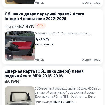
Минск
месяц назад
Обшивка двери передней правой Acura
Integra 4 поколение 2022-2026
87 BYN
-24%
114 BYN
Оригинал из США. Хорошее состояние.
ByZap.by
нет отзывов
2
Минск
9 дней назад
Дверная карта (Обшивка двери) левая
задняя Acura MDX 2015-2016
46 BYN
Собственный склад хранения, более 600 тыс.
запчастей в наличии. Проверочный срок.
Доставка по РБ, на ПВЗ - бесплатно. Для
получения актуальн...
Ориг. номера
83751TZ5A01ZC