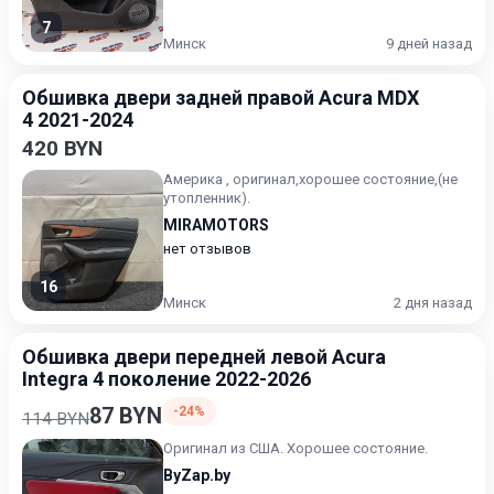
7
Минск
9 дней назад
Обшивка двери задней правой Acura MDX
4 2021-2024
420 BYN
Америка , оригинал,хорошее состояние,(не
утопленник).
MIRAMOTORS
нет отзывов
16
Минск
2 дня назад
Обшивка двери передней левой Acura
Integra 4 поколение 2022-2026
87 BYN
-24%
114 BYN
Оригинал из США. Хорошее состояние.
ByZap.by