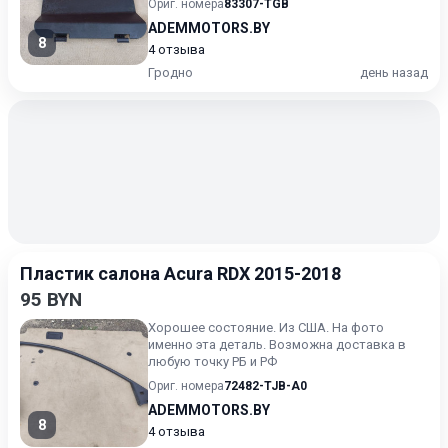
Ориг. номера
83307-TGB
ADEMMOTORS.BY
8
4 отзыва
Гродно
день назад
Пластик салона Acura RDX 2015-2018
95 BYN
Хорошее состояние. Из США. На фото
именно эта деталь. Возможна доставка в
любую точку РБ и РФ
Ориг. номера
72482-TJB-A0
ADEMMOTORS.BY
8
4 отзыва