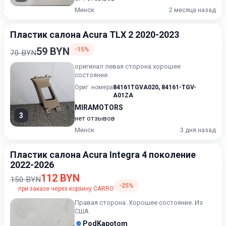
Минск
2 месяца назад
Пластик салона Acura TLX 2 2020-2023
59 BYN
-15%
70 BYN
оригинал левая сторона хорошее
состояние.
Ориг. номера
84161TGVA020
,
84161-TGV-
A01ZA
MIRAMOTORS
3
нет отзывов
Минск
3 дня назад
Пластик салона Acura Integra 4 поколение
2022-2026
112 BYN
150 BYN
-25%
при заказе через корзину CARRO
Правая сторона. Хорошее состояние. Из
США
PodKapotom