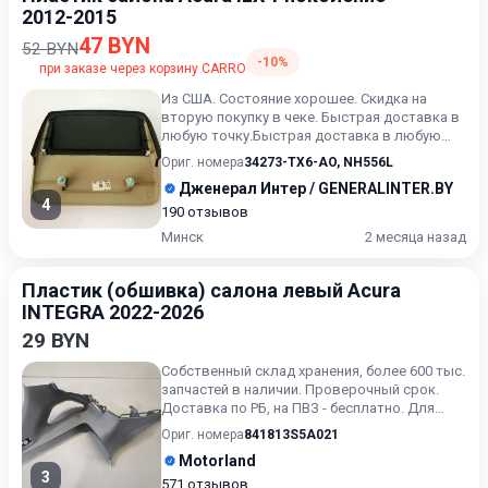
2012-2015
47 BYN
52 BYN
-10%
при заказе через корзину CARRO
Из США. Состояние хорошее. Скидка на
вторую покупку в чеке. Быстрая доставка в
любую точку.Быстрая доставка в любую
точку. Возможность расче...
Ориг. номера
34273-TX6-AO
,
NH556L
Дженерал Интер / GENERALINTER.BY
4
190 отзывов
Минск
2 месяца назад
Пластик (обшивка) салона левый Acura
INTEGRA 2022-2026
29 BYN
Собственный склад хранения, более 600 тыс.
запчастей в наличии. Проверочный срок.
Доставка по РБ, на ПВЗ - бесплатно. Для
получения актуальн...
Ориг. номера
841813S5A021
Motorland
3
571 отзывов