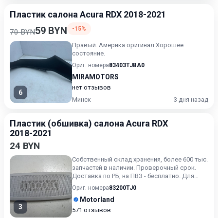
Пластик салона Acura RDX 2018-2021
59 BYN
-15%
70 BYN
Правый. Америка оригинал Хорошее
состояние.
Ориг. номера
83403TJBA0
MIRAMOTORS
нет отзывов
6
Минск
3 дня назад
Пластик (обшивка) салона Acura RDX
2018-2021
24 BYN
Собственный склад хранения, более 600 тыс.
запчастей в наличии. Проверочный срок.
Доставка по РБ, на ПВЗ - бесплатно. Для
получения актуальн...
Ориг. номера
83200TJ0
Motorland
3
571 отзывов