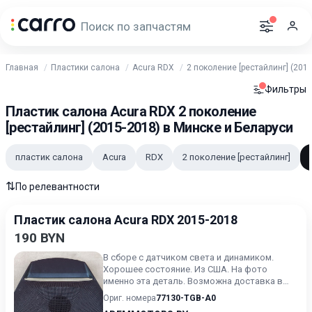
Главная
Пластики салона
Acura RDX
2 поколение [рестайлинг] (2015
Фильтры
Пластик салона Acura RDX 2 поколение
[рестайлинг] (2015-2018) в Минске и Беларуси
пластик салона
Acura
RDX
2 поколение [рестайлинг]
⇅
По релевантности
Пластик салона Acura RDX 2015-2018
190 BYN
В сборе с датчиком света и динамиком.
Хорошее состояние. Из США. На фото
именно эта деталь. Возможна доставка в
любую точку РБ и РФ
Ориг. номера
77130-TGB-A0