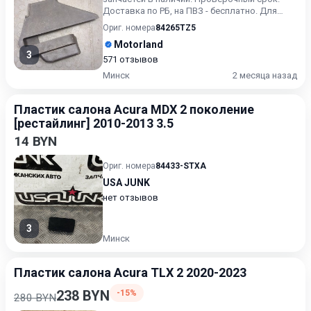
Доставка по РБ, на ПВЗ - бесплатно. Для
получения актуальн...
Ориг. номера
84265TZ5
Motorland
3
571 отзывов
Минск
2 месяца назад
Пластик салона Acura MDX 2 поколение
[рестайлинг] 2010-2013 3.5
14 BYN
Ориг. номера
84433-STXA
USA JUNK
нет отзывов
3
Минск
Пластик салона Acura TLX 2 2020-2023
238 BYN
-15%
280 BYN