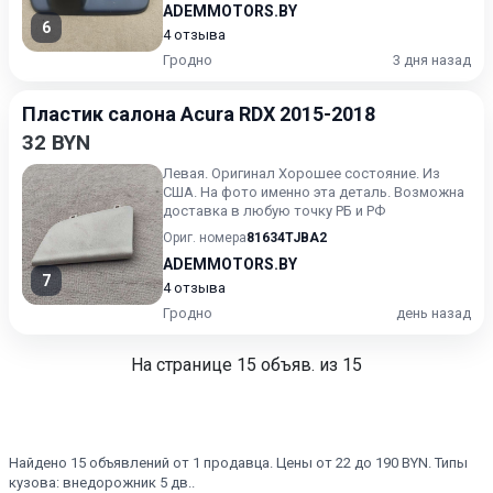
ADEMMOTORS.BY
6
4 отзыва
Гродно
3 дня назад
Пластик салона Acura RDX 2015-2018
32 BYN
Левая. Оригинал Хорошее состояние. Из
США. На фото именно эта деталь. Возможна
доставка в любую точку РБ и РФ
Ориг. номера
81634TJBA2
ADEMMOTORS.BY
7
4 отзыва
Гродно
день назад
На странице
15
объяв. из 15
Найдено 15 объявлений от 1 продавца. Цены от 22 до 190 BYN. Типы
кузова: внедорожник 5 дв..