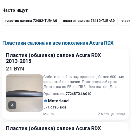
Часто ищут
пластик салона 72482-TJB-A0
пластик салона 76410-TJB-A0
пласт
Пластики салона на все поколения Acura RDX
Пластик (обшивка) салона Acura RDX
2013-2015
21 BYN
Собственный склад хранения, более 600 тыс.
запчастей в наличии. Проверочный срок.
Доставка по РБ, на ПВЗ - бесплатно. Для
получения актуальн...
Ориг. номера
77245TX4A010
Motorland
4
571 отзывов
Минск
2 месяца назад
Пластик (обшивка) салона Acura RDX