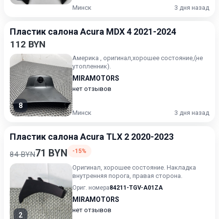
Минск
3 дня назад
Пластик салона Acura MDX 4 2021-2024
112 BYN
Америка , оригинал,хорошее состояние,(не
утопленник).
MIRAMOTORS
нет отзывов
8
Минск
3 дня назад
Пластик салона Acura TLX 2 2020-2023
71 BYN
-15%
84 BYN
Оригинал, хорошее состояние. Накладка
внутренняя порога, правая сторона.
Ориг. номера
84211-TGV-A01ZA
MIRAMOTORS
нет отзывов
2