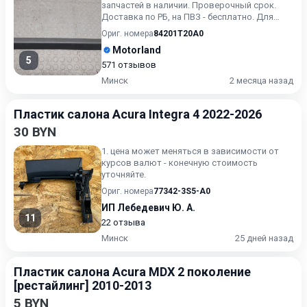
запчастей в наличии. Проверочный срок.
Доставка по РБ, на ПВЗ - бесплатно. Для
получения актуальн...
Ориг. номера
84201T20A0
Motorland
5
571 отзывов
Минск
2 месяца назад
Пластик салона Acura Integra 4 2022-2026
30 BYN
1. цена может меняться в зависимости от
курсов валют - конечную стоимость
уточняйте.
Ориг. номера
77342-3S5-A0
ИП Лебедевич Ю. А.
11
22 отзыва
Минск
25 дней назад
Пластик салона Acura MDX 2 поколение
[рестайлинг] 2010-2013
5 BYN