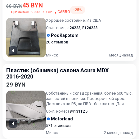
45 BYN
60 BYN
-25%
при заказе через корзину CARRO
Хорошее состояние. Из США
Ориг. номера
26223
,
F126223
PodKapotom
28 отзывов
4
Минск
месяц назад
Пластик (обшивка) салона Acura MDX
2016-2020
29 BYN
Собственный склад хранения, более 600 тыс.
запчастей в наличии. Проверочный срок.
Доставка по РБ, на ПВЗ - бесплатно. Для
получения актуальн...
Ориг. номера
84131TZ5
Motorland
4
571 отзывов
Минск
2 месяца назад