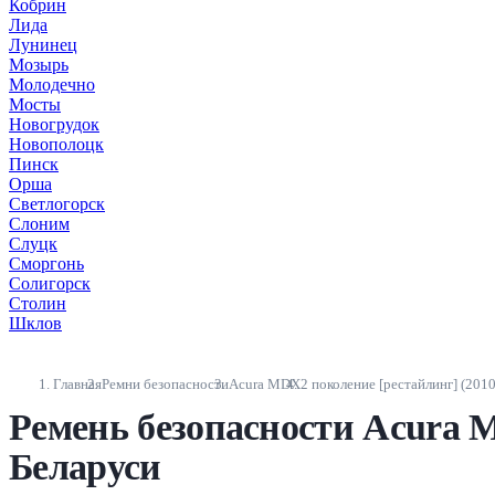
Кобрин
Лида
Лунинец
Мозырь
Молодечно
Мосты
Новогрудок
Новополоцк
Пинск
Орша
Светлогорск
Слоним
Слуцк
Сморгонь
Солигорск
Столин
Шклов
Главная
Ремни безопасности
Acura MDX
2 поколение [рестайлинг] (201
Ремень безопасности Acura M
Беларуси