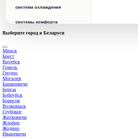
система охлаждения
системы комфорта
Выберите город в Беларуси
стекла
Минск
стеклоочистители
Брест
Витебск
топливная система
Гомель
Гродно
Могилев
тормозная система
Барановичи
Береза
Бобруйск
трансмиссия
Борисов
Волковыск
электрика
Глубокое
Житковичи
Жлобин
Жодино
Ивацевичи