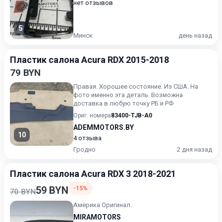
нет отзывов
5
Минск
день назад
Пластик салона Acura RDX 2015-2018
79 BYN
Правая. Хорошее состояние. Из США. На
фото именно эта деталь. Возможна
доставка в любую точку РБ и РФ
Ориг. номера
83400-TJB-A0
ADEMMOTORS.BY
10
4 отзыва
Гродно
2 дня назад
Пластик салона Acura RDX 3 2018-2021
59 BYN
-15%
70 BYN
Америка Оригинал.
MIRAMOTORS