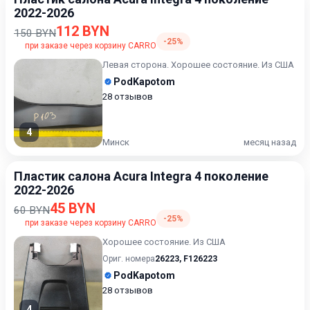
2022-2026
112 BYN
150 BYN
-25%
при заказе через корзину CARRO
Левая сторона. Хорошее состояние. Из США
PodKapotom
28 отзывов
4
Минск
месяц назад
Пластик салона Acura Integra 4 поколение
2022-2026
45 BYN
60 BYN
-25%
при заказе через корзину CARRO
Хорошее состояние. Из США
Ориг. номера
26223
,
F126223
PodKapotom
28 отзывов
4