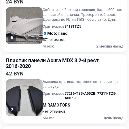
24 BYN
Собственный склад хранения, более 600 тыс.
запчастей в наличии. Проверочный срок.
Доставка по РБ, на ПВЗ - бесплатно. Для
получения актуальн...
Ориг. номера
84181TZ5
Motorland
5
571 отзывов
Минск
2 месяца назад
Пластик панели Acura MDX 3 2-й рест
2016-2020
42 BYN
Америка оригинал хорошее состояние. цена
за штуку.
Ориг. номера
77216-TZ5-A00ZB
,
77211-TZ5-
A00ZB
MIRAMOTORS
2
нет отзывов
Минск
день назад