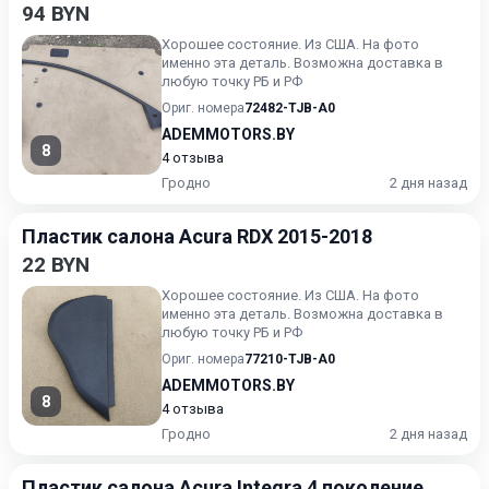
94 BYN
Хорошее состояние. Из США. На фото
именно эта деталь. Возможна доставка в
любую точку РБ и РФ
Ориг. номера
72482-TJB-A0
ADEMMOTORS.BY
8
4 отзыва
Гродно
2 дня назад
Пластик салона Acura RDX 2015-2018
22 BYN
Хорошее состояние. Из США. На фото
именно эта деталь. Возможна доставка в
любую точку РБ и РФ
Ориг. номера
77210-TJB-A0
ADEMMOTORS.BY
8
4 отзыва
Гродно
2 дня назад
Пластик салона Acura Integra 4 поколение