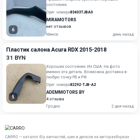
состояние.
Ориг. номера
83403TJBA0
MIRAMOTORS
нет отзывов
6
Минск
день назад
Пластик салона Acura RDX 2015-2018
31 BYN
Хорошее состояние. Из США. На фото
именно эта деталь. Возможна доставка в
любую точку РБ и РФ
Ориг. номера
82292-TJB-A2
ADEMMOTORS.BY
5
4 отзыва
Гродно
2 дня назад
CARRO — каталог б/у запчастей, шин и дисков на авторазборках