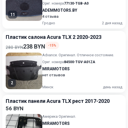
любую точку РБ и РФ
Ориг. номера
77130-TGB-A0
ADEMMOTORS.BY
11
4 отзыва
Гродно
2 дня назад
Пластик салона Acura TLX 2 2020-2023
238 BYN
-15%
280 BYN
Advance. Оригинал. Отличное состояние.
Ориг. номера
84500-TGV-A01ZA
MIRAMOTORS
нет отзывов
2
Минск
день назад
Пластик панели Acura TLX рест 2017-2020
56 BYN
Америка Оригинал.
MIRAMOTORS