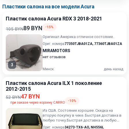
Пластики салона на все модели Acura
Пластик салона Acura RDX 3 2018-2021
89 BYN
-15%
105 BYN
Оригинал Америка отличное состояние.
Ориг. номера
77350TJBA01ZA
,
77360TJBA01ZA
MIRAMOTORS
нет отзывов
3
Минск
день назад
Пластик салона Acura ILX 1 поколение
2012-2015
47 BYN
52 BYN
-10%
при заказе через корзину CARRO
Из США. Состояние хорошее. Скидка на
вторую покупку в чеке. Быстрая доставка в
любую точку.Быстрая доставка в любую
точку. Возможность расче...
Ориг. номера
34273-TX6-AO
,
NH556L