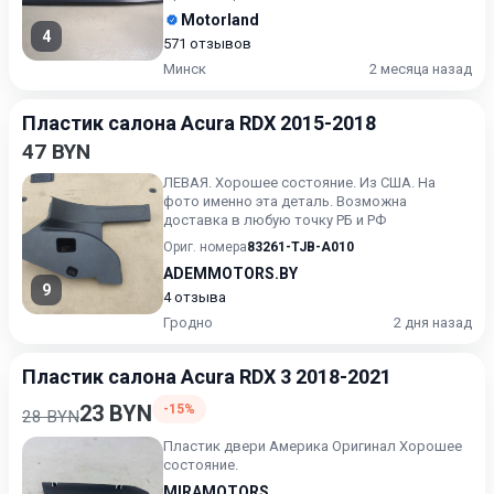
Motorland
4
571 отзывов
Минск
2 месяца назад
Пластик салона Acura RDX 2015-2018
47 BYN
ЛЕВАЯ. Хорошее состояние. Из США. На
фото именно эта деталь. Возможна
доставка в любую точку РБ и РФ
Ориг. номера
83261-TJB-A010
ADEMMOTORS.BY
9
4 отзыва
Гродно
2 дня назад
Пластик салона Acura RDX 3 2018-2021
23 BYN
-15%
28 BYN
Пластик двери Америка Оригинал Хорошее
состояние.
MIRAMOTORS