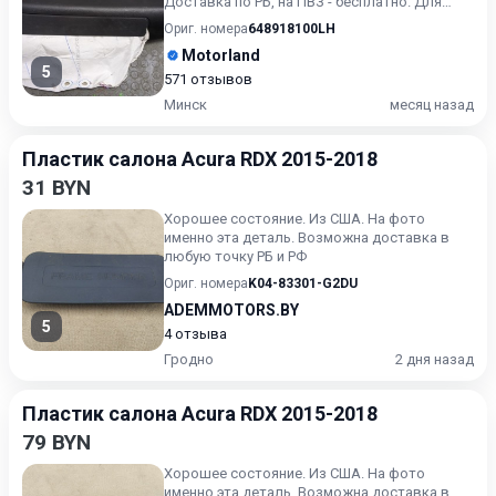
Доставка по РБ, на ПВЗ - бесплатно. Для
получения актуальн...
Ориг. номера
648918100LH
Motorland
5
571 отзывов
Минск
месяц назад
Пластик салона Acura RDX 2015-2018
31 BYN
Хорошее состояние. Из США. На фото
именно эта деталь. Возможна доставка в
любую точку РБ и РФ
Ориг. номера
K04-83301-G2DU
ADEMMOTORS.BY
5
4 отзыва
Гродно
2 дня назад
Пластик салона Acura RDX 2015-2018
79 BYN
Хорошее состояние. Из США. На фото
именно эта деталь. Возможна доставка в