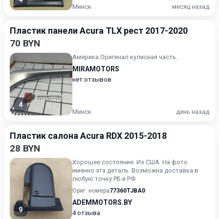
Минск
месяц назад
Пластик панели Acura TLX рест 2017-2020
70 BYN
Америка Оригинал кулисная часть.
MIRAMOTORS
нет отзывов
4
Минск
день назад
Пластик салона Acura RDX 2015-2018
28 BYN
Хорошее состояние. Из США. На фото
именно эта деталь. Возможна доставка в
любую точку РБ и РФ
Ориг. номера
77360TJBA0
ADEMMOTORS.BY
9
4 отзыва