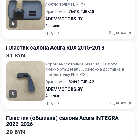
любую точку РБ и РФ
Ориг. номера
76410-TJB-A0
ADEMMOTORS.BY
6
4 отзыва
Гродно
2 дня назад
Пластик салона Acura RDX 2015-2018
31 BYN
Хорошее состояние. Из США. На фото
именно эта деталь. Возможна доставка в
любую точку РБ и РФ
Ориг. номера
82692-TJB-A2
ADEMMOTORS.BY
5
4 отзыва
Гродно
2 дня назад
Пластик (обшивка) салона Acura INTEGRA
2022-2026
29 BYN