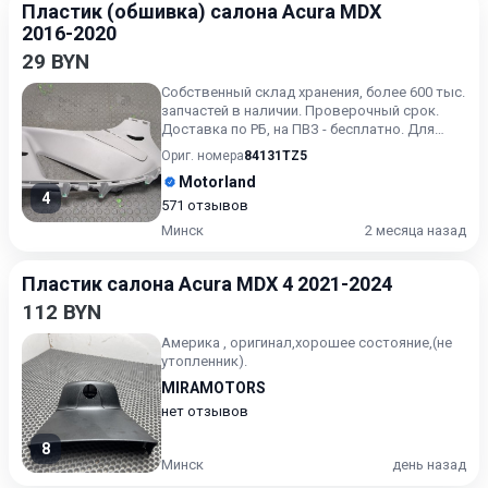
Пластик (обшивка) салона Acura MDX
2016-2020
29 BYN
Собственный склад хранения, более 600 тыс.
запчастей в наличии. Проверочный срок.
Доставка по РБ, на ПВЗ - бесплатно. Для
получения актуальн...
Ориг. номера
84131TZ5
Motorland
4
571 отзывов
Минск
2 месяца назад
Пластик салона Acura MDX 4 2021-2024
112 BYN
Америка , оригинал,хорошее состояние,(не
утопленник).
MIRAMOTORS
нет отзывов
8
Минск
день назад