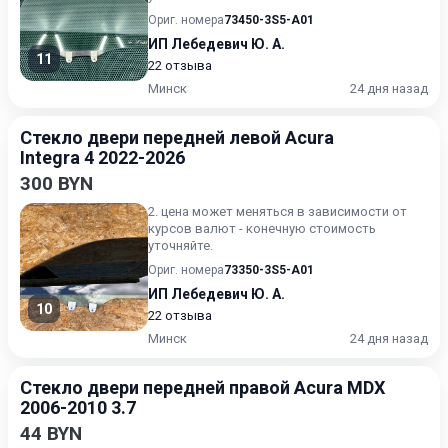
Ориг. номера
73450-3S5-A01
ИП Лебедевич Ю. А.
11
22 отзыва
Минск
24 дня назад
Стекло двери передней левой Acura
Integra 4 2022-2026
300 BYN
2. цена может меняться в зависимости от
курсов валют - конечную стоимость
уточняйте.
Ориг. номера
73350-3S5-A01
ИП Лебедевич Ю. А.
10
22 отзыва
Минск
24 дня назад
Стекло двери передней правой Acura MDX
2006-2010 3.7
44 BYN