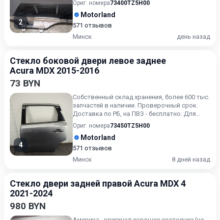
Ориг. номера
73400TZ5H00
Motorland
2
571 отзывов
Минск
день назад
Стекло боковой двери левое заднее
Acura MDX 2015-2016
73 BYN
Собственный склад хранения, более 600 тыс.
запчастей в наличии. Проверочный срок.
Доставка по РБ, на ПВЗ - бесплатно. Для
получения актуальн...
Ориг. номера
73450TZ5H00
Motorland
4
571 отзывов
Минск
8 дней назад
Стекло двери задней правой Acura MDX 4
2021-2024
980 BYN
Америка , оригинал,хорошее состояние,(не