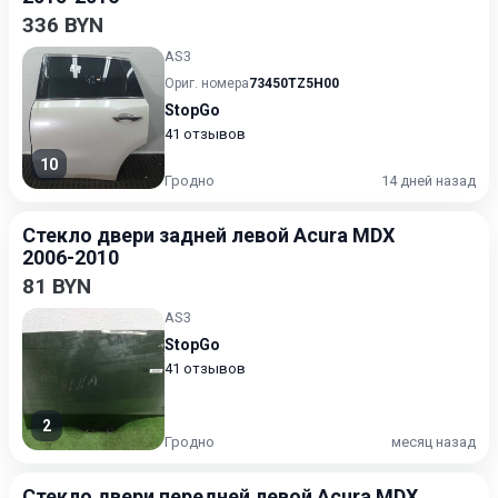
336 BYN
AS3
Ориг. номера
73450TZ5H00
StopGo
41 отзывов
10
Гродно
14 дней назад
Стекло двери задней левой Acura MDX
2006-2010
81 BYN
AS3
StopGo
41 отзывов
2
Гродно
месяц назад
Стекло двери передней левой Acura MDX