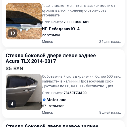
1. цена может меняться в зависимости от
курсов валют - конечную стоимость
уточняйте.
Ориг. номера
73300-3S5-A01
ИП Лебедевич Ю. А.
10
22 отзыва
Минск
24 дня назад
Стекло боковой двери левое заднее
Acura TLX 2014-2017
35 BYN
Собственный склад хранения, более 600 тыс.
запчастей в наличии. Проверочный срок.
Доставка по РБ, на ПВЗ - бесплатно. Для
получения актуальн...
Ориг. номера
73450TZ3A00
Motorland
4
571 отзывов
Минск
8 дней назад
Стекло боковой двери правое заднее