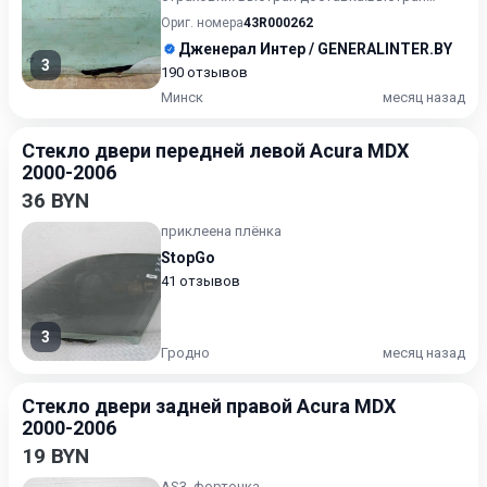
доставка в любую точку. Во...
Ориг. номера
43R000262
Дженерал Интер / GENERALINTER.BY
3
190 отзывов
Минск
месяц назад
Стекло двери передней левой Acura MDX
2000-2006
36 BYN
приклеена плёнка
StopGo
41 отзывов
3
Гродно
месяц назад
Стекло двери задней правой Acura MDX
2000-2006
19 BYN
AS3, форточка