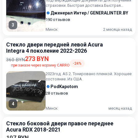
подтверждающие документы для получения
страховки. Быстрая доставка.Быстрая
доставка в любую точку. Во...
Дженерал Интер / GENERALINTER.BY
190 отзывов
3
Минск
2 месяца назад
Стекло двери передней левой Acura
Integra 4 поколение 2022-2026
273 BYN
360 BYN
-24%
при заказе через корзину CARRO
2023год. AS 2. Тонировано пленкой. Хорошее
состояние. Из США
PodKapotom
28 отзывов
4
Минск
месяц назад
Стекло боковой двери правое переднее
Acura RDX 2018-2021
107 BYN