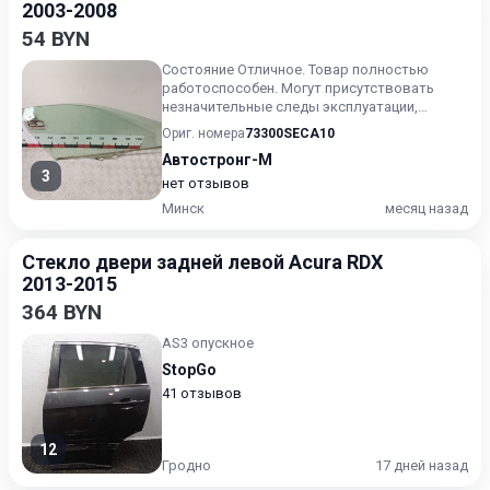
2003-2008
54 BYN
Состояние Отличное. Товар полностью
работоспособен. Могут присутствовать
незначительные следы эксплуатации,
царапины на лакокрасочном покрыт...
Ориг. номера
73300SECA10
Автостронг-М
3
нет отзывов
Минск
месяц назад
Стекло двери задней левой Acura RDX
2013-2015
364 BYN
AS3 опускное
StopGo
41 отзывов
12
Гродно
17 дней назад