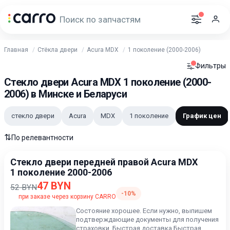
Главная
Стёкла двери
Acura MDX
1 поколение (2000-2006)
Фильтры
Стекло двери Acura MDX 1 поколение (2000-
2006) в Минске и Беларуси
стекло двери
Acura
MDX
1 поколение
График цен
⇅
По релевантности
Стекло двери передней правой Acura MDX
1 поколение 2000-2006
47 BYN
52 BYN
-10%
при заказе через корзину CARRO
Состояние хорошее. Если нужно, выпишем
подтверждающие документы для получения
страховки. Быстрая доставка.Быстрая