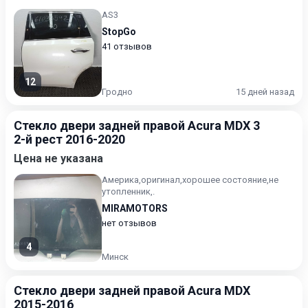
AS3
StopGo
41 отзывов
12
Гродно
15 дней назад
Стекло двери задней правой Acura MDX 3
2-й рест 2016-2020
Цена не указана
Америка,оригинал,хорошее состояние,не
утопленник,.
MIRAMOTORS
нет отзывов
4
Минск
Стекло двери задней правой Acura MDX
2015-2016