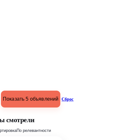
Показать 5 объявлений
Сброс
ы смотрели
ртировка
По релевантности