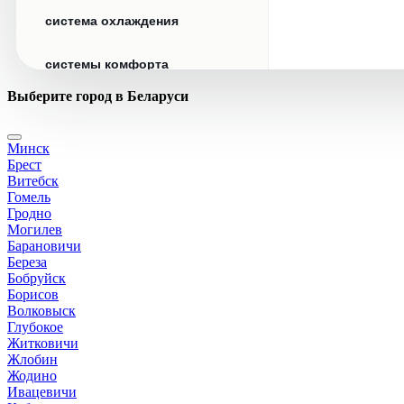
система охлаждения
системы комфорта
Выберите город в Беларуси
стекла
Минск
стеклоочистители
Брест
Витебск
топливная система
Гомель
Гродно
Могилев
тормозная система
Барановичи
Береза
Бобруйск
трансмиссия
Борисов
Волковыск
электрика
Глубокое
Житковичи
Жлобин
Жодино
Ивацевичи