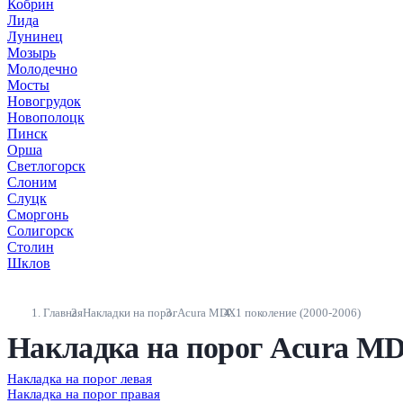
Кобрин
Лида
Лунинец
Мозырь
Молодечно
Мосты
Новогрудок
Новополоцк
Пинск
Орша
Светлогорск
Слоним
Слуцк
Сморгонь
Солигорск
Столин
Шклов
Главная
Накладки на порог
Acura MDX
1 поколение (2000-2006)
Накладка на порог Acura MDX
Накладка на порог левая
Накладка на порог правая