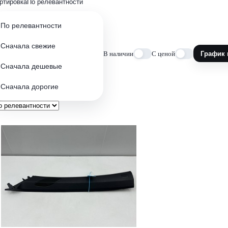
ртировка
По релевантности
По релевантности
Сначала свежие
В наличии
С ценой
График 
Сначала дешевые
Сначала дорогие