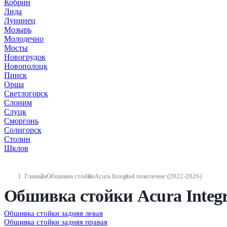
Кобрин
Лида
Лунинец
Мозырь
Молодечно
Мосты
Новогрудок
Новополоцк
Пинск
Орша
Светлогорск
Слоним
Слуцк
Сморгонь
Солигорск
Столин
Шклов
Главная
Обшивки стойки
Acura Integra
4 поколение (2022-2026)
Обшивка стойки Acura Integr
Обшивка стойки задняя левая
Обшивка стойки задняя правая