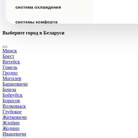
система охлаждения
системы комфорта
Выберите город в Беларуси
стекла
Минск
стеклоочистители
Брест
Витебск
топливная система
Гомель
Гродно
Могилев
тормозная система
Барановичи
Береза
Бобруйск
трансмиссия
Борисов
Волковыск
электрика
Глубокое
Житковичи
Жлобин
Жодино
Ивацевичи