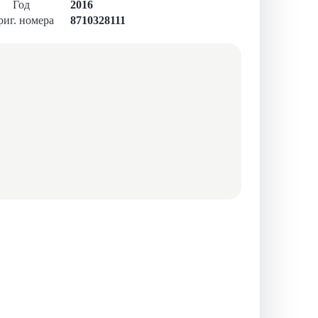
Год
2016
иг. номера
8710328111