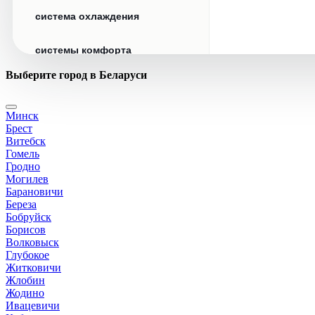
система охлаждения
системы комфорта
Выберите город в Беларуси
стекла
Минск
стеклоочистители
Брест
Витебск
топливная система
Гомель
Гродно
Могилев
тормозная система
Барановичи
Береза
Бобруйск
трансмиссия
Борисов
Волковыск
электрика
Глубокое
Житковичи
Жлобин
Жодино
Ивацевичи