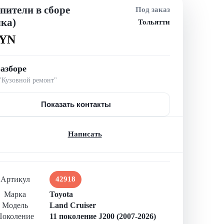
пители в сборе
Под заказ
чка)
Тольятти
BYN
азборе
Кузовной ремонт"
Показать контакты
Написать
Артикул
42918
Марка
Toyota
Модель
Land Cruiser
Поколение
11 поколение J200 (2007-2026)