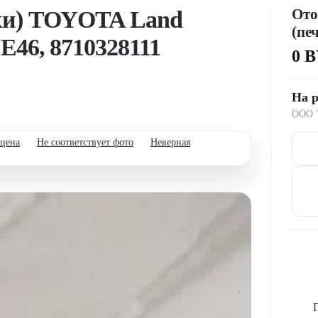
Ото
чки) TOYOTA Land
(пе
E46, 8710328111
0 
На р
ООО "
 цена
Не соответствует фото
Неверная