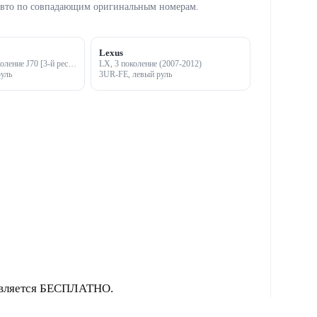
авто по совпадающим оригинальным номерам.
Lexus
Land Cruiser, 8 поколение J70 [3-й рестайлинг] (2007-2012)
LX, 3 поколение (2007-2012)
уль
3UR-FE, левый руль
твляется БЕСПЛАТНО.