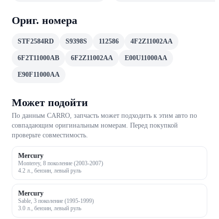
Ориг. номера
STF2584RD
S9398S
112586
4F2Z11002AA
6F2T11000AB
6F2Z11002AA
E00U11000AA
E90F11000AA
Может подойти
По данным CARRO, запчасть может подходить к этим авто по
совпадающим оригинальным номерам. Перед покупкой
проверьте совместимость.
Mercury
Monterey, 8 поколение (2003-2007)
4.2 л., бензин, левый руль
Mercury
Sable, 3 поколение (1995-1999)
3.0 л., бензин, левый руль