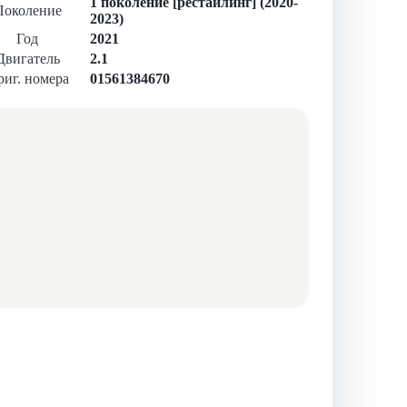
1 поколение [рестайлинг] (2020-
Поколение
2023)
Год
2021
Двигатель
2.1
иг. номера
01561384670