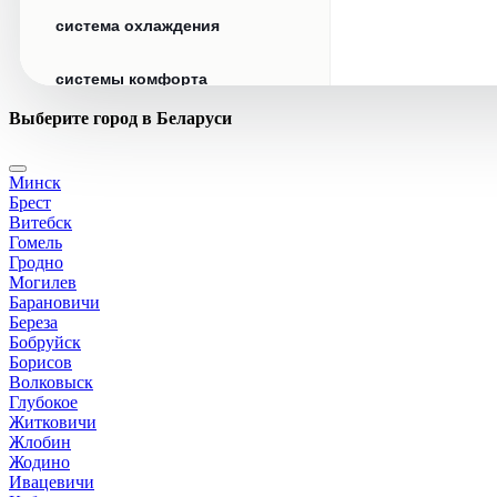
система охлаждения
системы комфорта
Выберите город в Беларуси
стекла
Минск
стеклоочистители
Брест
Витебск
топливная система
Гомель
Гродно
Могилев
тормозная система
Барановичи
Береза
Бобруйск
трансмиссия
Борисов
Волковыск
электрика
Глубокое
Житковичи
Жлобин
Жодино
Ивацевичи