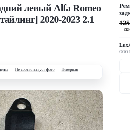
Рем
адний левый Alfa Romeo
зад
стайлинг] 2020-2023 2.1
12
ск
Lux
ООО П
 цена
Не соответствует фото
Неверная