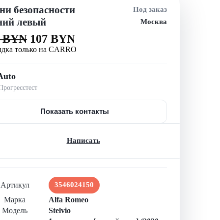
ни безопасности
Под заказ
ний левый
Москва
5 BYN
107 BYN
идка только на CARRO
Auto
рогресстест
Показать контакты
Написать
Артикул
3546024150
Марка
Alfa Romeo
Модель
Stelvio