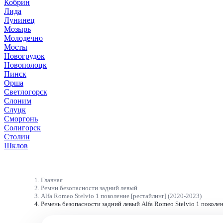
Кобрин
Лида
Лунинец
Мозырь
Молодечно
Мосты
Новогрудок
Новополоцк
Пинск
Орша
Светлогорск
Слоним
Слуцк
Сморгонь
Солигорск
Столин
Шклов
Главная
Ремни безопасности задний левый
Alfa Romeo Stelvio 1 поколение [рестайлинг] (2020-2023)
Ремень безопасности задний левый Alfa Romeo Stelvio 1 поколен