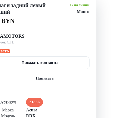
аги задний левый
В наличии
жний
Минск
0 BYN
RAMOTORS
чок С.Н.
азать
Показать контакты
Написать
Артикул
21836
Марка
Acura
Модель
RDX