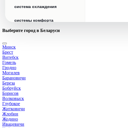
система охлаждения
системы комфорта
Выберите город в Беларуси
стекла
Минск
стеклоочистители
Брест
Витебск
топливная система
Гомель
Гродно
Могилев
тормозная система
Барановичи
Береза
Бобруйск
трансмиссия
Борисов
Волковыск
электрика
Глубокое
Житковичи
Жлобин
Жодино
Ивацевичи