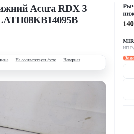
Рыч
нижний Acura RDX 3
ни
н, .ATH08KB14095B
14
MI
ИП Гу
Зак
 цена
Не соответствует фото
Неверная
через