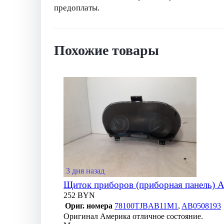
предоплаты.
Похожие товары
3 дня назад
Щиток приборов (приборная панель) 
252 BYN
Ориг. номера
78100TJBAB11M1
,
AB0508193
Оригинал Америка отличное состояние.