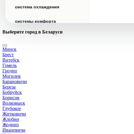
система охлаждения
системы комфорта
Выберите город в Беларуси
стекла
Минск
стеклоочистители
Брест
Витебск
топливная система
Гомель
Гродно
Могилев
тормозная система
Барановичи
Береза
Бобруйск
трансмиссия
Борисов
Волковыск
электрика
Глубокое
Житковичи
Жлобин
Жодино
Ивацевичи