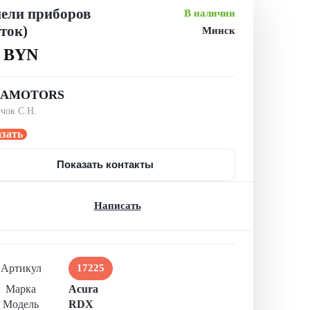
ели приборов
В наличии
ток)
Минск
2 BYN
RAMOTORS
чок С.Н.
азать
Показать контакты
Написать
Артикул
17225
Марка
Acura
Модель
RDX