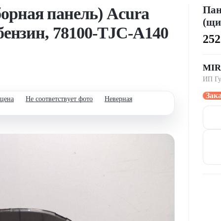
Пан
орная панель) Acura
(щи
 бензин, 78100-TJC-A140
25
MI
ИП Гу
Зак
 цена
Не соответствует фото
Неверная
через