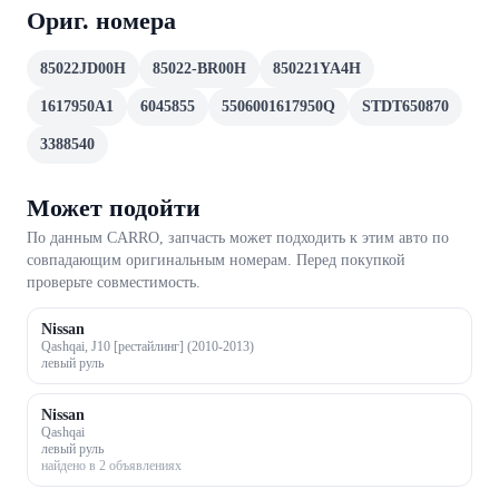
Ориг. номера
85022JD00H
85022-BR00H
850221YA4H
1617950A1
6045855
5506001617950Q
STDT650870
3388540
Может подойти
По данным CARRO, запчасть может подходить к этим авто по
совпадающим оригинальным номерам. Перед покупкой
проверьте совместимость.
Nissan
Qashqai, J10 [рестайлинг] (2010-2013)
левый руль
Nissan
Qashqai
левый руль
найдено в 2 объявлениях