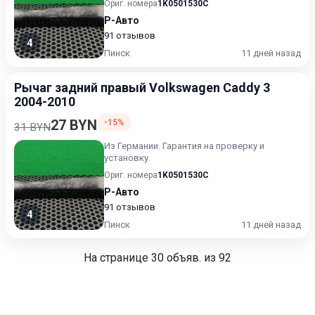
Ориг. номера
1K0501530C
Р-Авто
91 отзывов
4
Пинск
11 дней назад
Рычаг задний правый Volkswagen Caddy 3
2004-2010
27 BYN
-15%
31 BYN
Из Германии. Гарантия на проверку и
установку.
Ориг. номера
1K0501530C
Р-Авто
91 отзывов
4
Пинск
11 дней назад
На странице
30
объяв. из 92