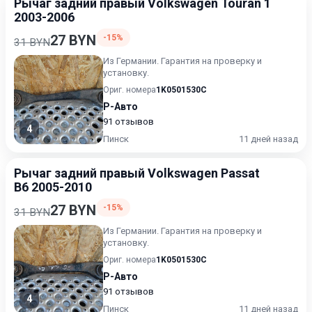
Рычаг задний правый Volkswagen Touran 1
2003-2006
27 BYN
-15%
31 BYN
Из Германии. Гарантия на проверку и
установку.
Ориг. номера
1K0501530C
Р-Авто
91 отзывов
4
Пинск
11 дней назад
Рычаг задний правый Volkswagen Passat
B6 2005-2010
27 BYN
-15%
31 BYN
Из Германии. Гарантия на проверку и
установку.
Ориг. номера
1K0501530C
Р-Авто
91 отзывов
4
Пинск
11 дней назад