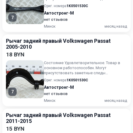
эксплуатации, царапины и/или износ. Для и...
Ориг. номера
1K0501530C
Автостронг-М
7
нет отзывов
Минск
месяц назад
Рычаг задний правый Volkswagen Passat
2005-2010
18 BYN
Состояние Удовлетворительное. Товар в
основном работоспособен. Могут
присутствовать заметные следы
эксплуатации, царапины и/или износ. Для и...
Ориг. номера
1K0501530C
Автостронг-М
7
нет отзывов
Минск
месяц назад
Рычаг задний правый Volkswagen Passat
2011-2015
15 BYN