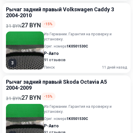
Рычаг задний правый Volkswagen Caddy 3
2004-2010
27 BYN
-15%
31 BYN
Из Германии. Гарантия на проверку и
установку.
Ориг. номера
1K0501530C
Р-Авто
91 отзывов
3
Пинск
11 дней назад
Рычаг задний правый Skoda Octavia A5
2004-2009
27 BYN
-15%
31 BYN
Из Германии. Гарантия на проверку и
установку.
Ориг. номера
1K0501530C
Р-Авто
91 отзывов