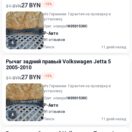
27 BYN
-15%
31 BYN
Из Германии. Гарантия на проверку и
установку.
Ориг. номера
1K0501530C
Р-Авто
91 отзывов
4
Пинск
11 дней назад
Рычаг задний правый Volkswagen Jetta 5
2005-2010
27 BYN
-15%
31 BYN
Из Германии. Гарантия на проверку и
установку.
Ориг. номера
1K0501530C
Р-Авто
91 отзывов
4
Пинск
11 дней назад