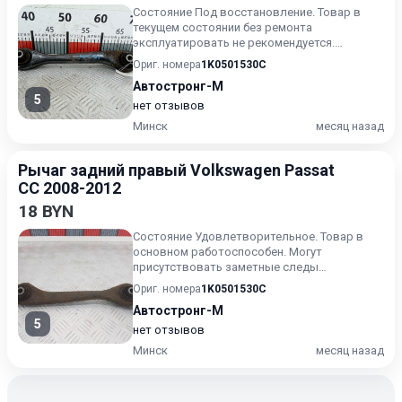
Состояние Под восстановление. Товар в
текущем состоянии без ремонта
эксплуатировать не рекомендуется.
Имеются заметные царапины, вмятины и/и...
Ориг. номера
1K0501530C
Автостронг-М
5
нет отзывов
Минск
месяц назад
Рычаг задний правый Volkswagen Passat
CC 2008-2012
18 BYN
Состояние Удовлетворительное. Товар в
основном работоспособен. Могут
присутствовать заметные следы
эксплуатации, царапины и/или износ. Для и...
Ориг. номера
1K0501530C
Автостронг-М
5
нет отзывов
Минск
месяц назад