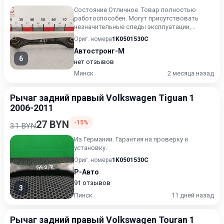
Состояние Отличное. Товар полностью
работоспособен. Могут присутствовать
незначительные следы эксплуатации,
царапины на лакокрасочном покрыт...
Ориг. номера
1K0501530C
Автостронг-М
6
нет отзывов
Минск
2 месяца назад
Рычаг задний правый Volkswagen Tiguan 1
2006-2011
27 BYN
-15%
31 BYN
Из Германии. Гарантия на проверку и
установку.
Ориг. номера
1K0501530C
Р-Авто
91 отзывов
3
Пинск
11 дней назад
Рычаг задний правый Volkswagen Touran 1