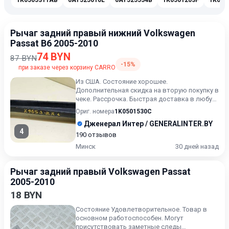
1K0505311AB
0AY525010L
0AY525554B
1K0501203F
1K050
Рычаг задний правый нижний Volkswagen
Passat B6 2005-2010
74 BYN
87 BYN
-15%
при заказе через корзину CARRO
Из США. Состояние хорошее.
Дополнительная скидка на вторую покупку в
чеке. Рассрочка. Быстрая доставка в любую
точку.Быстрая доставка в любу...
Ориг. номера
1K0501530C
Дженерал Интер / GENERALINTER.BY
4
190 отзывов
Минск
30 дней назад
Рычаг задний правый Volkswagen Passat
2005-2010
18 BYN
Состояние Удовлетворительное. Товар в
основном работоспособен. Могут
присутствовать заметные следы