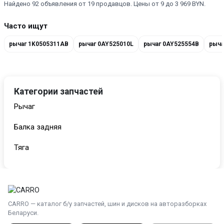
Найдено 92 объявления от 19 продавцов. Цены от 9 до 3 969 BYN.
Часто ищут
рычаг 1K0505311AB
рычаг 0AY525010L
рычаг 0AY525554B
рыча
Категории запчастей
Рычаг
Балка задняя
Тяга
CARRO — каталог б/у запчастей, шин и дисков на авторазборках
Беларуси.