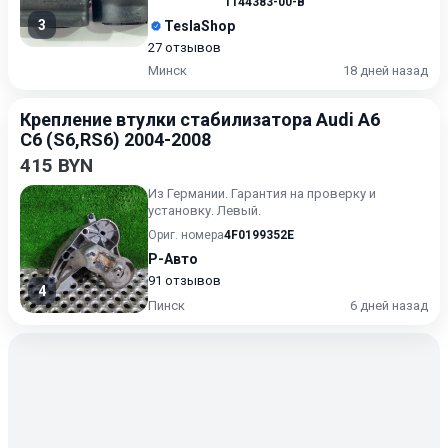
1144383-00-B
3
TeslaShop
27 отзывов
Минск
18 дней назад
Крепление втулки стабилизатора Audi A6
C6 (S6,RS6) 2004-2008
415 BYN
Из Германии. Гарантия на проверку и
установку. Левый.
Ориг. номера
4F0199352E
Р-Авто
91 отзывов
4
Пинск
6 дней назад