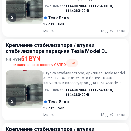
Model X, Model...
Ориг. номера
114438700A
,
1111754-00-B
,
1144383-00-B
3
TeslaShop
27 отзывов
Минск
18 дней назад
Крепление стабилизатора / втулки
стабилизатора передняя Tesla Model 3
2017-2021
51 BYN
54 BYN
-5%
при заказе через корзину CARRO
Втулка стабилизатора, оригинал, Tesla Model
3. *** TESLASHOP BY - это более 10 000
запчастей и аксессуаров для TESLAModel 3,
Model X, Model...
Ориг. номера
114438700A
,
1111754-00-B
,
1144383-00-B
3
TeslaShop
27 отзывов
Минск
18 дней назад
Крепление стабилизатора / втулки