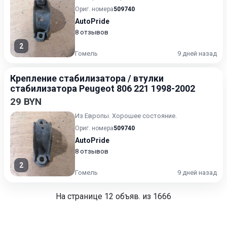
Ориг. номера
509740
AutoPride
8 отзывов
2
Гомель
9 дней назад
Крепление стабилизатора / втулки
стабилизатора Peugeot 806 221 1998-2002
29 BYN
Из Европы. Хорошее состояние.
Ориг. номера
509740
AutoPride
8 отзывов
2
Гомель
9 дней назад
На странице
12
объяв. из 1666