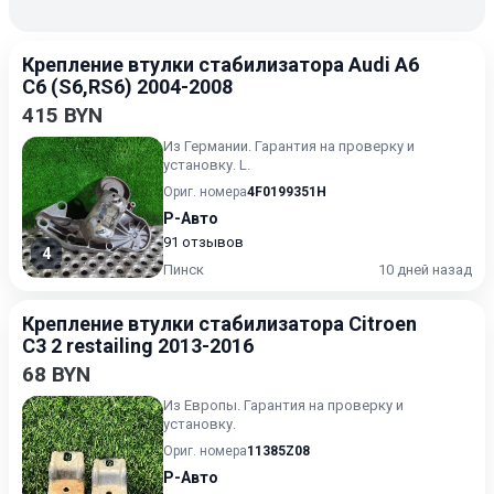
Крепление втулки стабилизатора Audi A6
C6 (S6,RS6) 2004-2008
415 BYN
Из Германии. Гарантия на проверку и
установку. L.
Ориг. номера
4F0199351H
Р-Авто
91 отзывов
4
Пинск
10 дней назад
Крепление втулки стабилизатора Citroen
C3 2 restailing 2013-2016
68 BYN
Из Европы. Гарантия на проверку и
установку.
Ориг. номера
11385Z08
Р-Авто