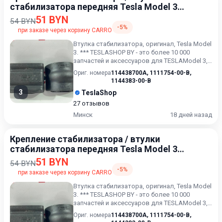
стабилизатора передняя Tesla Model 3
2017-2021
51 BYN
54 BYN
-5%
при заказе через корзину CARRO
Втулка стабилизатора, оригинал, Tesla Model
3. *** TESLASHOP BY - это более 10 000
запчастей и аксессуаров для TESLAModel 3,
Model X, Model...
Ориг. номера
114438700A
,
1111754-00-B
,
1144383-00-B
3
TeslaShop
27 отзывов
Минск
18 дней назад
Крепление стабилизатора / втулки
стабилизатора передняя Tesla Model 3
2017-2021
51 BYN
54 BYN
-5%
при заказе через корзину CARRO
Втулка стабилизатора, оригинал, Tesla Model
3. *** TESLASHOP BY - это более 10 000
запчастей и аксессуаров для TESLAModel 3,
Model X, Model...
Ориг. номера
114438700A
,
1111754-00-B
,