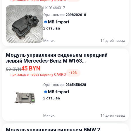
LK 03464017
Ориг. номера
2098202610
MB-Import
2 отзыва
Минск
14 дней назад
Модуль управления сиденьем передний
левый Mercedes-Benz M W163
[рестайлинг] 2001-2005 2.7
45 BYN
50 BYN
-10%
при заказе через корзину CARRO
Ориг. номера
0365458428
MB-Import
2 отзыва
Минск
14 дней назад
Модуль управления сиденьем BMW 2