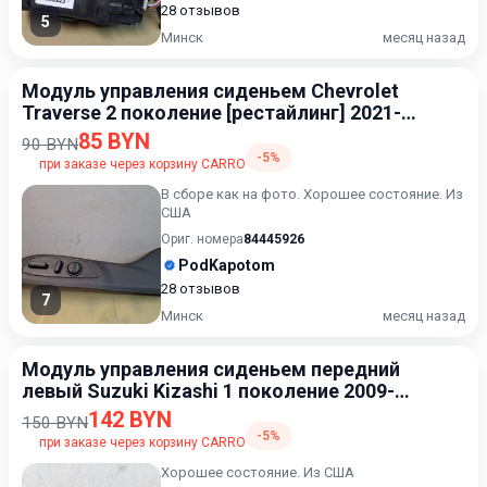
28 отзывов
5
Минск
месяц назад
Модуль управления сиденьем Chevrolet
Traverse 2 поколение [рестайлинг] 2021-
2024
85 BYN
90 BYN
-5%
при заказе через корзину CARRO
В сборе как на фото. Хорошее состояние. Из
США
Ориг. номера
84445926
PodKapotom
28 отзывов
7
Минск
месяц назад
Модуль управления сиденьем передний
левый Suzuki Kizashi 1 поколение 2009-
2015
142 BYN
150 BYN
-5%
при заказе через корзину CARRO
Хорошее состояние. Из США