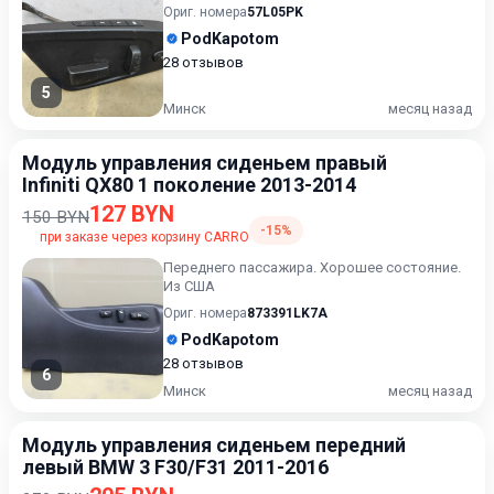
Ориг. номера
57L05PK
PodKapotom
28 отзывов
5
Минск
месяц назад
Модуль управления сиденьем правый
Infiniti QX80 1 поколение 2013-2014
127 BYN
150 BYN
-15%
при заказе через корзину CARRO
Переднего пассажира. Хорошее состояние.
Из США
Ориг. номера
873391LK7A
PodKapotom
28 отзывов
6
Минск
месяц назад
Модуль управления сиденьем передний
левый BMW 3 F30/F31 2011-2016