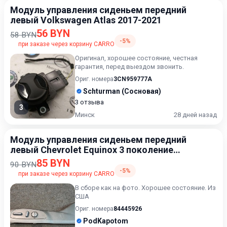
Модуль управления сиденьем передний
левый Volkswagen Atlas 2017-2021
56 BYN
58 BYN
-5%
при заказе через корзину CARRO
Оригинал, хорошее состояние, честная
гарантия, перед выездом звонить.
Ориг. номера
3CN959777A
Schturman (Сосновая)
3 отзыва
3
Минск
28 дней назад
Модуль управления сиденьем передний
левый Chevrolet Equinox 3 поколение
[рестайлинг] 2021-2024
85 BYN
90 BYN
-5%
при заказе через корзину CARRO
В сборе как на фото. Хорошее состояние. Из
США
Ориг. номера
84445926
PodKapotom