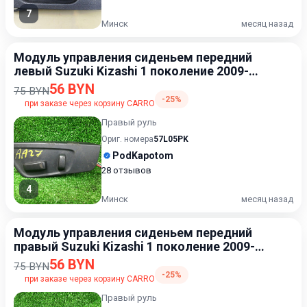
7
Минск
месяц назад
Модуль управления сиденьем передний
левый Suzuki Kizashi 1 поколение 2009-
2015
56 BYN
75 BYN
-25%
при заказе через корзину CARRO
Правый руль
Ориг. номера
57L05PK
PodKapotom
28 отзывов
4
Минск
месяц назад
Модуль управления сиденьем передний
правый Suzuki Kizashi 1 поколение 2009-
2015
56 BYN
75 BYN
-25%
при заказе через корзину CARRO
Правый руль