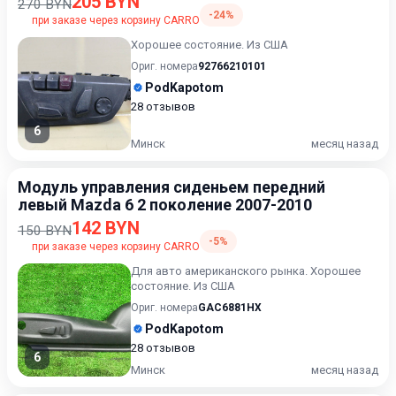
205 BYN
270 BYN
-24%
при заказе через корзину CARRO
Хорошее состояние. Из США
Ориг. номера
92766210101
PodKapotom
28 отзывов
6
Минск
месяц назад
Модуль управления сиденьем передний
левый Mazda 6 2 поколение 2007-2010
142 BYN
150 BYN
-5%
при заказе через корзину CARRO
Для авто американского рынка. Хорошее
состояние. Из США
Ориг. номера
GAC6881HX
PodKapotom
28 отзывов
6
Минск
месяц назад