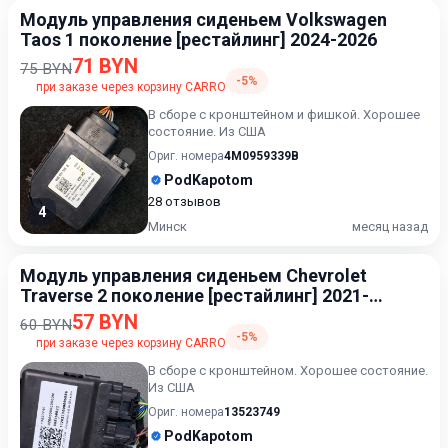
Модуль управления сиденьем Volkswagen
Taos 1 поколение [рестайлинг] 2024-2026
71 BYN
75 BYN
-5%
при заказе через корзину CARRO
В сборе с кронштейном и фишкой. Хорошее
состояние. Из США
Ориг. номера
4M0959339B
PodKapotom
28 отзывов
4
Минск
месяц назад
Модуль управления сиденьем Chevrolet
Traverse 2 поколение [рестайлинг] 2021-
2024
57 BYN
60 BYN
-5%
при заказе через корзину CARRO
В сборе с кронштейном. Хорошее состояние.
Из США
Ориг. номера
13523749
PodKapotom