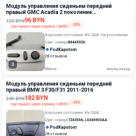
Модуль управления сиденьем передний
правый GMC Acadia 2 поколение
[рестайлинг] 2019-2023
96 BYN
120 BYN
-20%
при заказе через корзину CARRO
Хорошее состояние. Из США. Не утопленник
Ориг. номера
84445926
PodKapotom
28 отзывов
3
Минск
месяц назад
Модуль управления сиденьем передний
правый BMW 3 F30/F31 2011-2016
182 BYN
240 BYN
-24%
при заказе через корзину CARRO
Хорошее состояние. Из США
Ориг. номера
7243556
,
L0246903AA
PodKapotom
28 отзывов