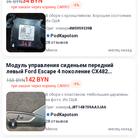
34 BYN
36 BYN
-5%
при заказе через корзину CARRO
В сборе с кронштейном. Хорошее состояние.
Из США
Ориг. номера
4M0959339B
PodKapotom
28 отзывов
4
Минск
месяц назад
Модуль управления сиденьем передний
левый Ford Escape 4 поколение CX482
2019-2022
142 BYN
150 BYN
-5%
при заказе через корзину CARRO
В сборе с пластиком. Небольшие царапины
на фото. Из США
Ориг. номера
LJ8T14B709AA3JA6
PodKapotom
28 отзывов
8
Минск
месяц назад