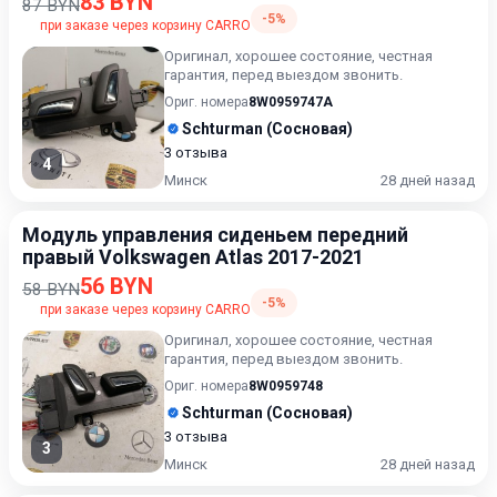
83 BYN
87 BYN
-5%
при заказе через корзину CARRO
Оригинал, хорошее состояние, честная
гарантия, перед выездом звонить.
Ориг. номера
8W0959747A
Schturman (Сосновая)
3 отзыва
4
Минск
28 дней назад
Модуль управления сиденьем передний
правый Volkswagen Atlas 2017-2021
56 BYN
58 BYN
-5%
при заказе через корзину CARRO
Оригинал, хорошее состояние, честная
гарантия, перед выездом звонить.
Ориг. номера
8W0959748
Schturman (Сосновая)
3 отзыва
3
Минск
28 дней назад