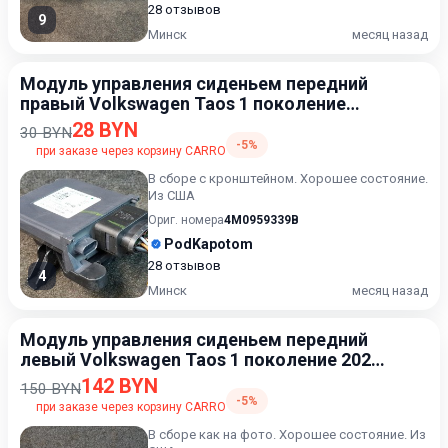
28 отзывов
9
Минск
месяц назад
Модуль управления сиденьем передний
правый Volkswagen Taos 1 поколение
2020-2024
28 BYN
30 BYN
-5%
при заказе через корзину CARRO
В сборе с кронштейном. Хорошее состояние.
Из США
Ориг. номера
4M0959339B
PodKapotom
28 отзывов
4
Минск
месяц назад
Модуль управления сиденьем передний
левый Volkswagen Taos 1 поколение 2020-
2024
142 BYN
150 BYN
-5%
при заказе через корзину CARRO
В сборе как на фото. Хорошее состояние. Из