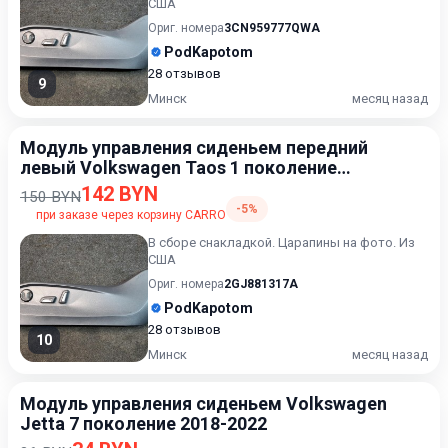
США
Ориг. номера
3CN959777QWA
PodKapotom
28 отзывов
9
Минск
месяц назад
Модуль управления сиденьем передний
левый Volkswagen Taos 1 поколение
[рестайлинг] 2024-2026
142 BYN
150 BYN
-5%
при заказе через корзину CARRO
В сборе снакладкой. Царапины на фото. Из
США
Ориг. номера
2GJ881317A
PodKapotom
28 отзывов
10
Минск
месяц назад
Модуль управления сиденьем Volkswagen
Jetta 7 поколение 2018-2022