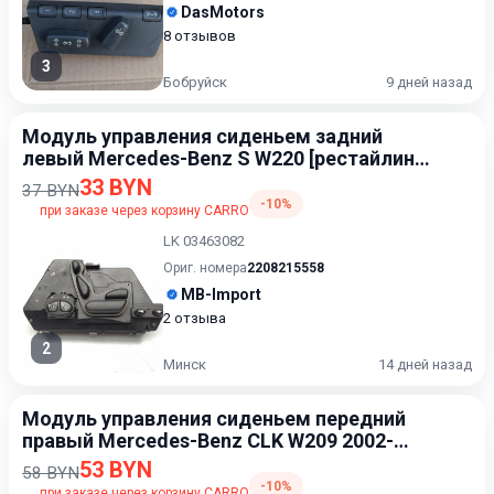
DasMotors
8 отзывов
3
Бобруйск
9 дней назад
Модуль управления сиденьем задний
левый Mercedes-Benz S W220 [рестайлинг]
2002-2005
33 BYN
37 BYN
-10%
при заказе через корзину CARRO
LK 03463082
Ориг. номера
2208215558
MB-Import
2 отзыва
2
Минск
14 дней назад
Модуль управления сиденьем передний
правый Mercedes-Benz CLK W209 2002-
2005
53 BYN
58 BYN
-10%
при заказе через корзину CARRO