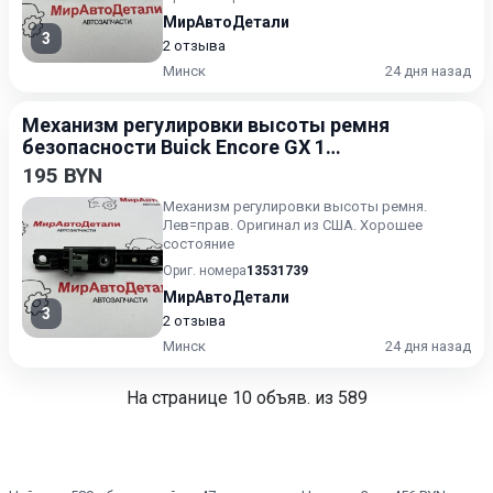
МирАвтоДетали
3
2 отзыва
Минск
24 дня назад
Механизм регулировки высоты ремня
безопасности Buick Encore GX 1
поколение [рестайлинг] 2023-2026
195 BYN
Механизм регулировки высоты ремня.
Лев=прав. Оригинал из США. Хорошее
состояние
Ориг. номера
13531739
МирАвтоДетали
3
2 отзыва
Минск
24 дня назад
На странице
10
объяв. из 589