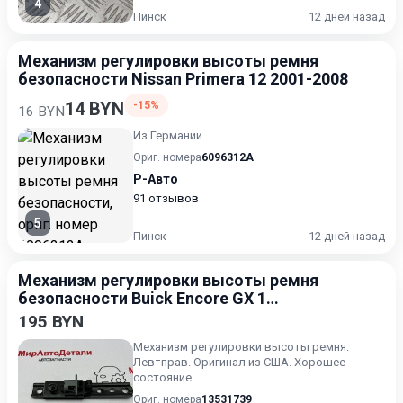
4
Пинск
12 дней назад
Механизм регулировки высоты ремня
безопасности Nissan Primera 12 2001-2008
14 BYN
-15%
16 BYN
Из Германии.
Ориг. номера
6096312A
Р-Авто
91 отзывов
5
Пинск
12 дней назад
Механизм регулировки высоты ремня
безопасности Buick Encore GX 1
поколение [рестайлинг] 2023-2026
195 BYN
Механизм регулировки высоты ремня.
Лев=прав. Оригинал из США. Хорошее
состояние
Ориг. номера
13531739