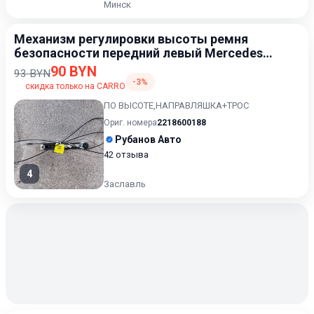
Минск
Механизм регулировки высоты ремня
безопасности передний левый Mercedes-
Benz S W221 2005-2009
90 BYN
93 BYN
-3%
скидка только на CARRO
ПО ВЫСОТЕ,НАПРАВЛЯШКА+ТРОС
Ориг. номера
2218600188
Рубанов Авто
42 отзыва
4
Заславль