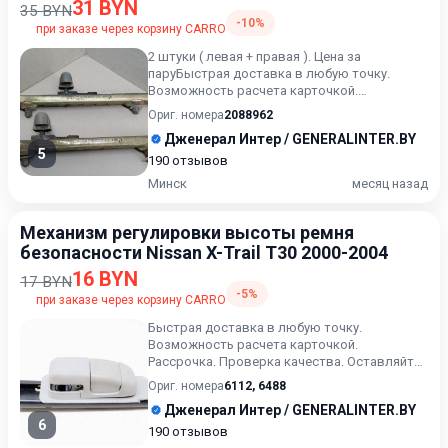
поколение 1993-1998
31 BYN
35 BYN
-10%
при заказе через корзину CARRO
2 штуки ( левая + правая ). Цена за
паруБыстрая доставка в любую точку.
Возможность расчета карточкой.
Рассрочка. Проверка качества. Оставля...
Ориг. номера
2088962
Дженерал Интер / GENERALINTER.BY
5
190 отзывов
Минск
месяц назад
Механизм регулировки высоты ремня
безопасности Nissan X-Trail T30 2000-2004
16 BYN
17 BYN
-5%
при заказе через корзину CARRO
Быстрая доставка в любую точку.
Возможность расчета карточкой.
Рассрочка. Проверка качества. Оставляйте
сообщения ( или выбранный артикул) в...
Ориг. номера
6112
,
6488
Дженерал Интер / GENERALINTER.BY
6
190 отзывов