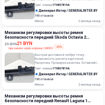
сообщения ( или выбранный артикул) в...
Ориг. номера
1T0857819A
Дженерал Интер / GENERALINTER.BY
5
190 отзывов
Минск
2 месяца назад
Механизм регулировки высоты ремня
безопасности передний Skoda Octavia 2
поколение 2004-2009
21 BYN
29 BYN
-25%
при заказе через корзину CARRO
Быстрая доставка в любую точку.
Возможность расчета карточкой.
Рассрочка. Проверка качества. Оставляйте
сообщения ( или выбранный артикул) в...
Ориг. номера
1T0857819A
Дженерал Интер / GENERALINTER.BY
5
190 отзывов
Минск
2 месяца назад
Механизм регулировки высоты ремня
безопасности передний Renault Laguna 1