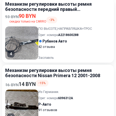
Механизм регулировки высоты ремня
безопасности передний правый
Mercedes-Benz S W221 2005-2009
90 BYN
93 BYN
-3%
скидка только на CARRO
ПО ВЫСОТЕ,НАПРАВЛЯШКА+ТРОС
Ориг. номера
A2218600288
Рубанов Авто
42 отзыва
4
Заславль
Механизм регулировки высоты ремня
безопасности Nissan Primera 12 2001-2008
14 BYN
-15%
16 BYN
Из Германии.
Ориг. номера
6096312A
Р-Авто
91 отзывов