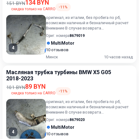
134 BYN
151 BYN
-11%
скидка только на CARRO
оригинал, из италии, без пробега по рб,
возможен наличный и безналичный расчет
Внимание В случае возврата
приобретённого товара, затраты кли...
Ориг. номера
8679019
MultiMotor
4
10 отзывов
Минск
10 часов назад
Масляная трубка турбины BMW X5 G05
2018-2023
89 BYN
101 BYN
-11%
скидка только на CARRO
оригинал, из италии, без пробега по рб,
возможен наличный и безналичный расчет
Внимание В случае возврата
приобретённого товара, затраты кли...
Ориг. номера
8679020
MultiMotor
4
10 отзывов