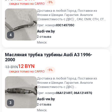
-5%
скидка только на CARRO
Доставка в любой Город. Поставки из
Японии и Швеции. Гарантия. Аналоги
(Совместимость с ДВС): , CAV, CNW, CTH, CTK,
BLG, BMY, BWK,. 1.4 Турб...
Ориг. номера
03C145735C
Audi-vw.by
4
2 отзыва
Минск
Масляная трубка турбины Audi A3 1996-
2000
12 BYN
13 BYN
-5%
скидка только на CARRO
Доставка в любой Город. Поставки из
Японии и Швеции. Гарантия. Аналоги
(Совместимость с ДВС):
06A121497,06A121497Q, AGU. 1.8 Турбо
Ориг. номера
06A121497
,
06A121497Q
бензин. 1...
Audi-vw.by
3
2 отзыва
Минск