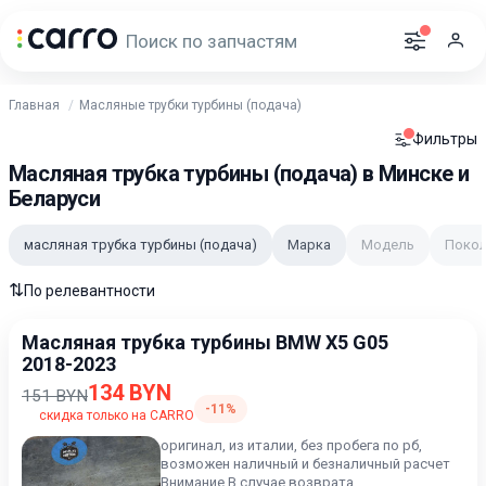
Главная
Масляные трубки турбины (подача)
Фильтры
Масляная трубка турбины (подача) в Минске и
Беларуси
масляная трубка турбины (подача)
Марка
Модель
Покол
⇅
По релевантности
Масляная трубка турбины BMW X5 G05
2018-2023
134 BYN
151 BYN
-11%
скидка только на CARRO
оригинал, из италии, без пробега по рб,
возможен наличный и безналичный расчет
Внимание В случае возврата