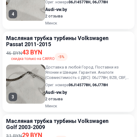
Ориг. номера
06J145778H
,
06J778H
Audi-vw.by
4
2 отзыва
Минск
Масляная трубка турбины Volkswagen
Passat 2011-2015
43 BYN
46 BYN
-5%
скидка только на CARRO
Доставка в любой Город. Поставки из
Японии и Швеции. Гарантия. Аналоги
(Совместимость с ДВС): 06J778H, BZB, CBF,
CCT, CCZ, CAW, CPS. 2.0 Тур...
Ориг. номера
06J145778H
,
06J778H
Audi-vw.by
3
2 отзыва
Минск
Масляная трубка турбины Volkswagen
Golf 2003-2009
29 BYN
31 BYN