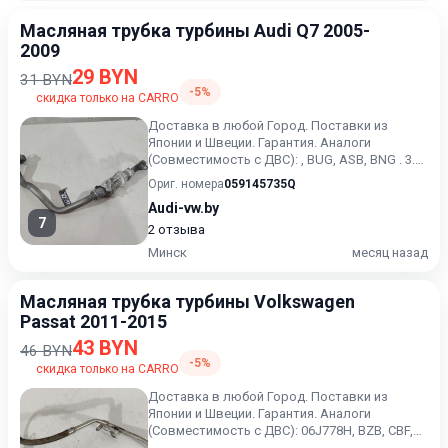
Масляная трубка турбины Audi Q7 2005-
2009
29 BYN
31 BYN
-5%
скидка только на CARRO
Доставка в любой Город. Поставки из
Японии и Швеции. Гарантия. Аналоги
(Совместимость с ДВС): , BUG, ASB, BNG . 3.0
TDI. 232 л.с. (171 кВт).
Ориг. номера
059145735Q
Audi-vw.by
7
2 отзыва
Минск
месяц назад
Масляная трубка турбины Volkswagen
Passat 2011-2015
43 BYN
46 BYN
-5%
скидка только на CARRO
Доставка в любой Город. Поставки из
Японии и Швеции. Гарантия. Аналоги
(Совместимость с ДВС): 06J778H, BZB, CBF,
CCT, CCZ, CAW, CPS. 2.0 Тур...