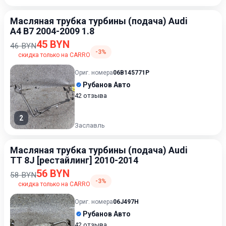
Масляная трубка турбины (подача) Audi
A4 B7 2004-2009 1.8
45 BYN
46 BYN
-3%
скидка только на CARRO
Ориг. номера
06B145771P
Рубанов Авто
42 отзыва
2
Заславль
Масляная трубка турбины (подача) Audi
TT 8J [рестайлинг] 2010-2014
56 BYN
58 BYN
-3%
скидка только на CARRO
Ориг. номера
06J497H
Рубанов Авто
42 отзыва