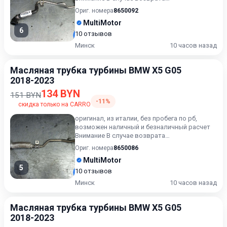
приобретённого товара, затраты кли...
Ориг. номера
8650092
MultiMotor
6
10 отзывов
Минск
10 часов назад
Масляная трубка турбины BMW X5 G05
2018-2023
134 BYN
151 BYN
-11%
скидка только на CARRO
оригинал, из италии, без пробега по рб,
возможен наличный и безналичный расчет
Внимание В случае возврата
приобретённого товара, затраты кли...
Ориг. номера
8650086
MultiMotor
5
10 отзывов
Минск
10 часов назад
Масляная трубка турбины BMW X5 G05
2018-2023