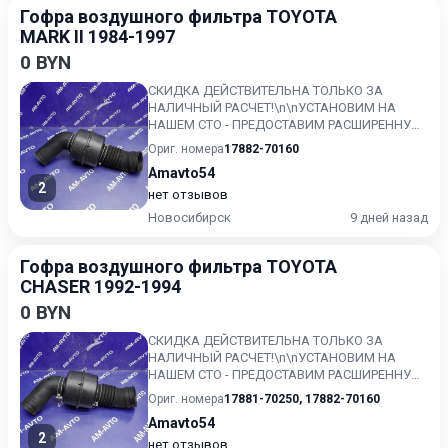
Гофра воздушного фильтра TOYOTA
MARK II 1984-1997
0 BYN
СКИДКА ДЕЙСТВИТЕЛЬНА ТОЛЬКО ЗА
НАЛИЧНЫЙ РАСЧЕТ!\n\nУСТАНОВИМ НА
НАШЕМ СТО - ПРЕДОСТАВИМ РАСШИРЕННУЮ
ГАРАНТИЮ!!\nКонтрактный, без пробега по...
Ориг. номера
17882-70160
Amavto54
2
нет отзывов
Новосибирск
9 дней назад
Гофра воздушного фильтра TOYOTA
CHASER 1992-1994
0 BYN
СКИДКА ДЕЙСТВИТЕЛЬНА ТОЛЬКО ЗА
НАЛИЧНЫЙ РАСЧЕТ!\n\nУСТАНОВИМ НА
НАШЕМ СТО - ПРЕДОСТАВИМ РАСШИРЕННУЮ
ГАРАНТИЮ!!\nКонтрактный, без пробега по...
Ориг. номера
17881-70250
,
17882-70160
Amavto54
2
нет отзывов