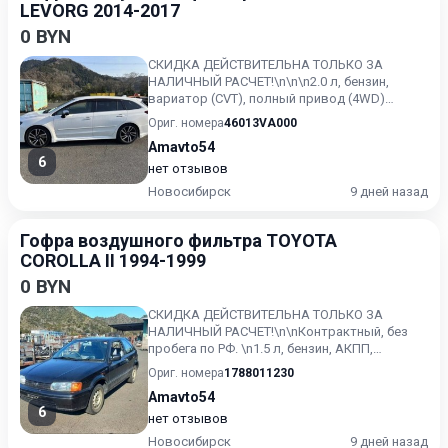
LEVORG 2014-2017
0 BYN
СКИДКА ДЕЙСТВИТЕЛЬНА ТОЛЬКО ЗА
НАЛИЧНЫЙ РАСЧЕТ!\n\n\n2.0 л, бензин,
вариатор (CVT), полный привод (4WD)
\nКонтрактный, без пробега по РФ. \n...
Ориг. номера
46013VA000
Amavto54
6
нет отзывов
Новосибирск
9 дней назад
Гофра воздушного фильтра TOYOTA
COROLLA II 1994-1999
0 BYN
СКИДКА ДЕЙСТВИТЕЛЬНА ТОЛЬКО ЗА
НАЛИЧНЫЙ РАСЧЕТ!\n\nКонтрактный, без
пробега по РФ. \n1.5 л, бензин, АКПП,
передний привод \nToyota Corolla I...
Ориг. номера
1788011230
Amavto54
6
нет отзывов
Новосибирск
9 дней назад