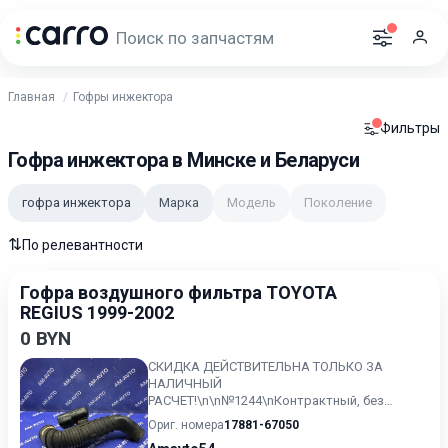
Главная
Гофры инжектора
Фильтры
Гофра инжектора в Минске и Беларуси
гофра инжектора
Марка
Модель
Поколение
⇅
По релевантности
Гофра воздушного фильтра TOYOTA
REGIUS 1999-2002
0 BYN
СКИДКА ДЕЙСТВИТЕЛЬНА ТОЛЬКО ЗА
НАЛИЧНЫЙ
РАСЧЕТ!\n\n№1244\nКонтрактный, без
пробега по РФ.\nToyota Regius, минивэн, 1
Ориг. номера
17881-67050
поколение, xH40 (08.199...