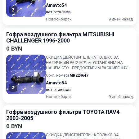
Amavto54
2
нет отзывов
Новосибирск
9 дней назад
Гофра воздушного фильтра MITSUBISHI
CHALLENGER 1996-2000
0 BYN
СКИДКА ДЕЙСТВИТЕЛЬНА ТОЛЬКО ЗА
НАЛИЧНЫЙ РАСЧЕТ!\n\nУСТАНОВИМ НА
НАШЕМ СТО - ПРЕДОСТАВИМ РАСШИРЕННУЮ
ГАРАНТИЮ!!\nКонтрактный, без пробега по...
Ориг. номера
MR224647
Amavto54
2
нет отзывов
Новосибирск
9 дней назад
Гофра воздушного фильтра TOYOTA RAV4
2003-2005
0 BYN
СКИДКА ДЕЙСТВИТЕЛЬНА ТОЛЬКО ЗА