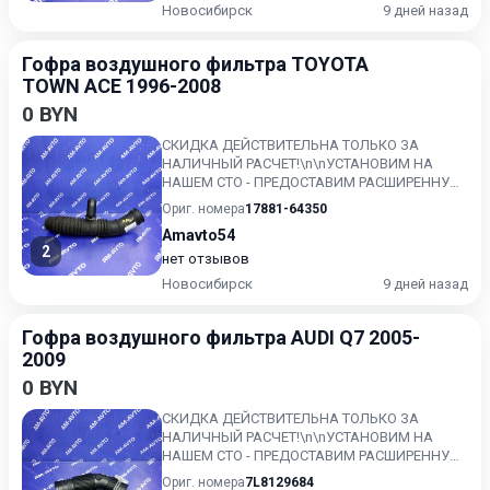
Новосибирск
9 дней назад
Гофра воздушного фильтра TOYOTA
TOWN ACE 1996-2008
0 BYN
СКИДКА ДЕЙСТВИТЕЛЬНА ТОЛЬКО ЗА
НАЛИЧНЫЙ РАСЧЕТ!\n\nУСТАНОВИМ НА
НАШЕМ СТО - ПРЕДОСТАВИМ РАСШИРЕННУЮ
ГАРАНТИЮ!!\nКонтрактный, без пробега по...
Ориг. номера
17881-64350
Amavto54
2
нет отзывов
Новосибирск
9 дней назад
Гофра воздушного фильтра AUDI Q7 2005-
2009
0 BYN
СКИДКА ДЕЙСТВИТЕЛЬНА ТОЛЬКО ЗА
НАЛИЧНЫЙ РАСЧЕТ!\n\nУСТАНОВИМ НА
НАШЕМ СТО - ПРЕДОСТАВИМ РАСШИРЕННУЮ
ГАРАНТИЮ!!\nКонтрактный, без пробега по...
Ориг. номера
7L8129684