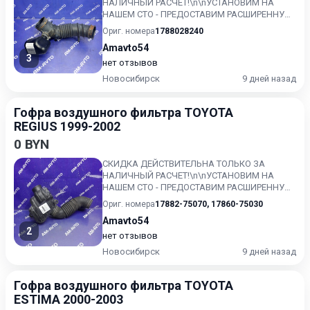
НАЛИЧНЫЙ РАСЧЕТ!\n\nУСТАНОВИМ НА
НАШЕМ СТО - ПРЕДОСТАВИМ РАСШИРЕННУЮ
ГАРАНТИЮ!!\nКонтрактный, без пробега по...
Ориг. номера
1788028240
Amavto54
3
нет отзывов
Новосибирск
9 дней назад
Гофра воздушного фильтра TOYOTA
REGIUS 1999-2002
0 BYN
СКИДКА ДЕЙСТВИТЕЛЬНА ТОЛЬКО ЗА
НАЛИЧНЫЙ РАСЧЕТ!\n\nУСТАНОВИМ НА
НАШЕМ СТО - ПРЕДОСТАВИМ РАСШИРЕННУЮ
ГАРАНТИЮ!!\nКонтрактный, без пробега по...
Ориг. номера
17882-75070
,
17860-75030
Amavto54
2
нет отзывов
Новосибирск
9 дней назад
Гофра воздушного фильтра TOYOTA
ESTIMA 2000-2003