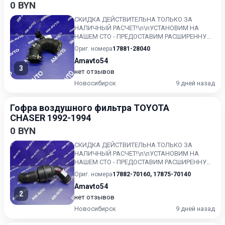
0 BYN
СКИДКА ДЕЙСТВИТЕЛЬНА ТОЛЬКО ЗА
НАЛИЧНЫЙ РАСЧЕТ!\n\nУСТАНОВИМ НА
НАШЕМ СТО - ПРЕДОСТАВИМ РАСШИРЕННУЮ
ГАРАНТИЮ!!\nКонтрактный, без пробега по...
Ориг. номера
17881-28040
Amavto54
3
нет отзывов
Новосибирск
9 дней назад
Гофра воздушного фильтра TOYOTA
CHASER 1992-1994
0 BYN
СКИДКА ДЕЙСТВИТЕЛЬНА ТОЛЬКО ЗА
НАЛИЧНЫЙ РАСЧЕТ!\n\nУСТАНОВИМ НА
НАШЕМ СТО - ПРЕДОСТАВИМ РАСШИРЕННУЮ
ГАРАНТИЮ!!\nКонтрактный, без пробега по...
Ориг. номера
17882-70160
,
17875-70140
Amavto54
2
нет отзывов
Новосибирск
9 дней назад