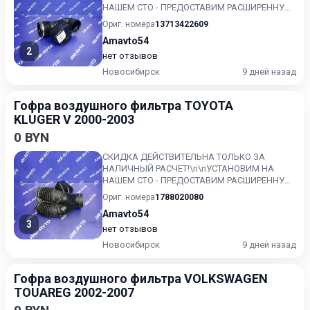
НАШЕМ СТО - ПРЕДОСТАВИМ РАСШИРЕННУЮ
ГАРАНТИЮ!!\nКонтрактный, без пробега по...
Ориг. номера
13713422609
Amavto54
2
нет отзывов
Новосибирск
9 дней назад
Гофра воздушного фильтра TOYOTA
KLUGER V 2000-2003
0 BYN
СКИДКА ДЕЙСТВИТЕЛЬНА ТОЛЬКО ЗА
НАЛИЧНЫЙ РАСЧЕТ!\n\nУСТАНОВИМ НА
НАШЕМ СТО - ПРЕДОСТАВИМ РАСШИРЕННУЮ
ГАРАНТИЮ!!\nКонтрактный, без пробега по...
Ориг. номера
1788020080
Amavto54
3
нет отзывов
Новосибирск
9 дней назад
Гофра воздушного фильтра VOLKSWAGEN
TOUAREG 2002-2007