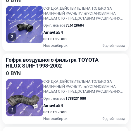
0 BYN
СКИДКА ДЕЙСТВИТЕЛЬНА ТОЛЬКО ЗА
НАЛИЧНЫЙ РАСЧЕТ!\n\nУСТАНОВИМ НА
НАШЕМ СТО - ПРЕДОСТАВИМ РАСШИРЕННУЮ
ГАРАНТИЮ!!\nКонтрактный, без пробега по...
Ориг. номера
7L6128684
Amavto54
3
нет отзывов
Новосибирск
9 дней назад
Гофра воздушного фильтра TOYOTA
HILUX SURF 1998-2002
0 BYN
СКИДКА ДЕЙСТВИТЕЛЬНА ТОЛЬКО ЗА
НАЛИЧНЫЙ РАСЧЕТ!\n\nУСТАНОВИМ НА
НАШЕМ СТО - ПРЕДОСТАВИМ РАСШИРЕННУЮ
ГАРАНТИЮ!!\nКонтрактный, без пробега по...
Ориг. номера
1788231080
Amavto54
2
нет отзывов
Новосибирск
9 дней назад