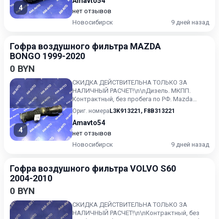
Amavto54
4
нет отзывов
Новосибирск
9 дней назад
Гофра воздушного фильтра MAZDA
BONGO 1999-2020
0 BYN
СКИДКА ДЕЙСТВИТЕЛЬНА ТОЛЬКО ЗА
НАЛИЧНЫЙ РАСЧЕТ!\n\nДизель. МКПП.
Контрактный, без пробега по РФ. Mazda
Bongo 1999, минивэн, 4 поколение, SK...
Ориг. номера
L3K913221
,
F8B313221
Amavto54
4
нет отзывов
Новосибирск
9 дней назад
Гофра воздушного фильтра VOLVO S60
2004-2010
0 BYN
СКИДКА ДЕЙСТВИТЕЛЬНА ТОЛЬКО ЗА
НАЛИЧНЫЙ РАСЧЕТ!\n\nКонтрактный, без