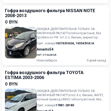
Гофра воздушного фильтра NISSAN NOTE
2008-2013
0 BYN
СКИДКА ДЕЙСТВИТЕЛЬНА ТОЛЬКО ЗА
НАЛИЧНЫЙ РАСЧЕТ!\n\nКонтрактный, без
пробега по РФ. \n1.2 л, бензин, вариатор
(CVT), передний привод \nNissan...
Ориг. номера
165763VA0A
,
165543VA1A
Amavto54
5
нет отзывов
Новосибирск
9 дней назад
Гофра воздушного фильтра TOYOTA
ESTIMA 2003-2006
0 BYN
СКИДКА ДЕЙСТВИТЕЛЬНА ТОЛЬКО ЗА
НАЛИЧНЫЙ РАСЧЕТ!\n\n2.4 л, бензин, АКПП,
полный привод (4WD) \nКонтрактный, без
пробега по РФ. \nToyota Estim...
Ориг. номера
17881-28180