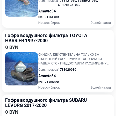
Ориг. номера
1788121030
,
17880-21030
,
ST1788021030
Amavto54
нет отзывов
Новосибирск
9 дней назад
Гофра воздушного фильтра TOYOTA
HARRIER 1997-2000
0 BYN
СКИДКА ДЕЙСТВИТЕЛЬНА ТОЛЬКО ЗА
НАЛИЧНЫЙ РАСЧЕТ!\n\nУСТАНОВИМ НА
НАШЕМ СТО - ПРЕДОСТАВИМ РАСШИРЕННУЮ
ГАРАНТИЮ!!\nКонтрактный, без пробега по...
Ориг. номера
1788020080
Amavto54
нет отзывов
Новосибирск
9 дней назад
Гофра воздушного фильтра SUBARU
LEVORG 2017-2020
0 BYN