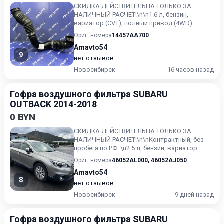
СКИДКА ДЕЙСТВИТЕЛЬНА ТОЛЬКО ЗА
НАЛИЧНЫЙ РАСЧЕТ!\n\n1.6 л, бензин,
вариатор (CVT), полный привод (4WD)
Контрактный, без пробега по РФ. Subaru...
Ориг. номера
14457AA700
Amavto54
9
нет отзывов
Новосибирск
16 часов назад
Гофра воздушного фильтра SUBARU
OUTBACK 2014-2018
0 BYN
СКИДКА ДЕЙСТВИТЕЛЬНА ТОЛЬКО ЗА
НАЛИЧНЫЙ РАСЧЕТ!\n\nКонтрактный, без
пробега по РФ. \n2.5 л, бензин, вариатор
(CVT), полный привод (4WD) \nSu...
Ориг. номера
46052AL000
,
46052AJ050
Amavto54
8
нет отзывов
Новосибирск
9 дней назад
Гофра воздушного фильтра SUBARU