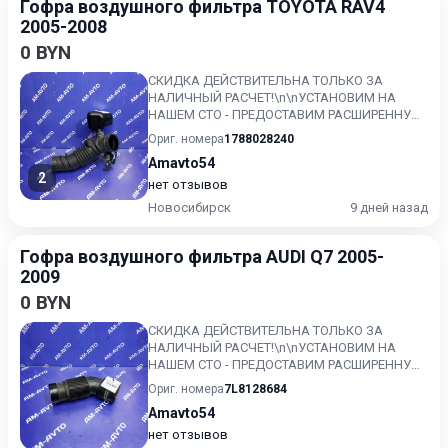
Гофра воздушного фильтра TOYOTA RAV4
2005-2008
0 BYN
СКИДКА ДЕЙСТВИТЕЛЬНА ТОЛЬКО ЗА
НАЛИЧНЫЙ РАСЧЕТ!\n\nУСТАНОВИМ НА
НАШЕМ СТО - ПРЕДОСТАВИМ РАСШИРЕННУЮ
ГАРАНТИЮ!!\nКонтрактный, без пробега по...
Ориг. номера
1788028240
Amavto54
2
нет отзывов
Новосибирск
9 дней назад
Гофра воздушного фильтра AUDI Q7 2005-
2009
0 BYN
СКИДКА ДЕЙСТВИТЕЛЬНА ТОЛЬКО ЗА
НАЛИЧНЫЙ РАСЧЕТ!\n\nУСТАНОВИМ НА
НАШЕМ СТО - ПРЕДОСТАВИМ РАСШИРЕННУЮ
ГАРАНТИЮ!!\nКонтрактный, без пробега по...
Ориг. номера
7L8128684
Amavto54
нет отзывов