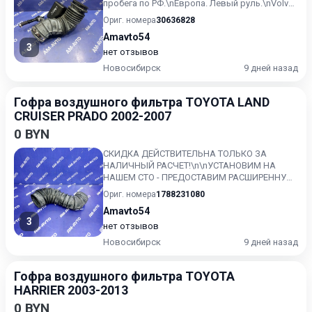
пробега по РФ.\nЕвропа. Левый руль.\nVolvo
S60 рестайлинг, седан, 1 поко...
Ориг. номера
30636828
Amavto54
3
нет отзывов
Новосибирск
9 дней назад
Гофра воздушного фильтра TOYOTA LAND
CRUISER PRADO 2002-2007
0 BYN
СКИДКА ДЕЙСТВИТЕЛЬНА ТОЛЬКО ЗА
НАЛИЧНЫЙ РАСЧЕТ!\n\nУСТАНОВИМ НА
НАШЕМ СТО - ПРЕДОСТАВИМ РАСШИРЕННУЮ
ГАРАНТИЮ!!\nКонтрактный, без пробега по...
Ориг. номера
1788231080
Amavto54
3
нет отзывов
Новосибирск
9 дней назад
Гофра воздушного фильтра TOYOTA
HARRIER 2003-2013
0 BYN