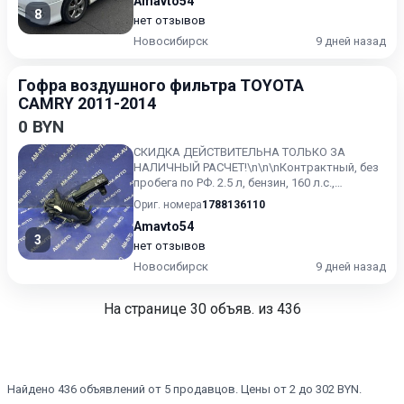
Amavto54
8
нет отзывов
Новосибирск
9 дней назад
Гофра воздушного фильтра TOYOTA
CAMRY 2011-2014
0 BYN
СКИДКА ДЕЙСТВИТЕЛЬНА ТОЛЬКО ЗА
НАЛИЧНЫЙ РАСЧЕТ!\n\n\nКонтрактный, без
пробега по РФ. 2.5 л, бензин, 160 л.с.,
параллельный гибрид, 143 л.с.,...
Ориг. номера
1788136110
Amavto54
3
нет отзывов
Новосибирск
9 дней назад
На странице
30
объяв. из 436
Найдено 436 объявлений от 5 продавцов. Цены от 2 до 302 BYN.