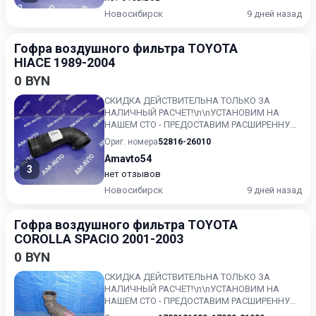
Новосибирск
9 дней назад
Гофра воздушного фильтра TOYOTA
HIACE 1989-2004
0 BYN
СКИДКА ДЕЙСТВИТЕЛЬНА ТОЛЬКО ЗА
НАЛИЧНЫЙ РАСЧЕТ!\n\nУСТАНОВИМ НА
НАШЕМ СТО - ПРЕДОСТАВИМ РАСШИРЕННУЮ
ГАРАНТИЮ!!\nКонтрактный, без пробега по...
Ориг. номера
52816-26010
Amavto54
3
нет отзывов
Новосибирск
9 дней назад
Гофра воздушного фильтра TOYOTA
COROLLA SPACIO 2001-2003
0 BYN
СКИДКА ДЕЙСТВИТЕЛЬНА ТОЛЬКО ЗА
НАЛИЧНЫЙ РАСЧЕТ!\n\nУСТАНОВИМ НА
НАШЕМ СТО - ПРЕДОСТАВИМ РАСШИРЕННУЮ
ГАРАНТИЮ!!\nКонтрактный, без пробега по...