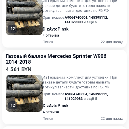
Из Германии, комплект для устонвки. При
заказе детали будьте готовы назвать
артикул запчасти, доставка по РБ,РФ.
Ориг. номера
A9064740604
,
145395112
,
141029083
и ещё 5
12
DizAvtoPinsk
4 отзыва
Пинск
22 дня назад
Газовый баллон Mercedes Sprinter W906
2014-2018
4 561 BYN
Из Германии, комплект для устонвки. При
заказе детали будьте готовы назвать
артикул запчасти, доставка по РБ,РФ.
Ориг. номера
A9064740604
,
145395112
,
141029083
и ещё 5
12
DizAvtoPinsk
4 отзыва
Пинск
22 дня назад