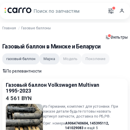
Главная
Газовые баллоны
Фильтры
Газовый баллон в Минске и Беларуси
газовый баллон
Марка
Модель
Поколение
⇅
По релевантности
Газовый баллон Volkswagen Multivan
1995-2023
4 561 BYN
Из Германии, комплект для устонвки. При
заказе детали будьте готовы назвать
артикул запчасти, доставка по РБ,РФ.
Ориг. номера
A9064740604
,
145395112
,
141029083
и ещё 5