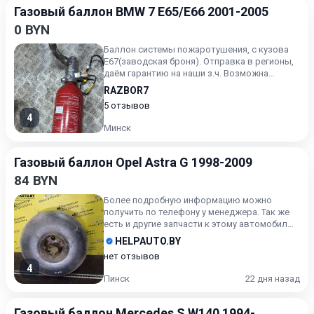
Газовый баллон BMW 7 E65/E66 2001-2005
0 BYN
Баллон системы пожаротушения, с кузова
E67(заводская броня). Отправка в регионы,
даём гарантию на наши з.ч. Возможна
установка запчасти на н...
RAZBOR7
5 отзывов
4
Минск
Газовый баллон Opel Astra G 1998-2009
84 BYN
Более подробную информацию можно
получить по телефону у менеджера. Так же
есть и другие запчасти к этому автомобилю!
ВНИМАТЕЛЬНО СМОТРИТЕ ФО...
HELPAUTO.BY
нет отзывов
4
Пинск
22 дня назад
Газовый баллон Mercedes S W140 1994-