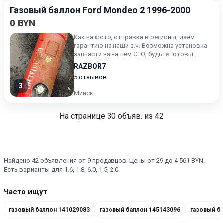
Газовый баллон Ford Mondeo 2 1996-2000
0 BYN
Как на фото, отправка в регионы, даём
гарантию на наши з.ч. Возможна установка
запчасти на нашем СТО, будьте готовы
назвать артикул зч
RAZBOR7
5 отзывов
3
Минск
На странице
30
объяв. из 42
Найдено 42 объявления от 9 продавцов. Цены от 29 до 4 561 BYN.
Есть варианты для 1.6, 1.8, 6.0, 1.5, 2.0.
Часто ищут
газовый баллон 141029083
газовый баллон 145143096
газовый б