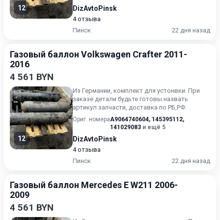
12
DizAvtoPinsk
4 отзыва
Пинск
22 дня назад
Газовый баллон Volkswagen Crafter 2011-
2016
4 561 BYN
Из Германии, комплект для устонвки. При
заказе детали будьте готовы назвать
артикул запчасти, доставка по РБ,РФ.
Ориг. номера
A9064740604
,
145395112
,
141029083
и ещё 5
12
DizAvtoPinsk
4 отзыва
Пинск
22 дня назад
Газовый баллон Mercedes E W211 2006-
2009
4 561 BYN