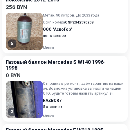
256 BYN
Метан. 90 литров. До 2033 года
Ориг. номера
CNP2G4259020B
ООО "АскоГор"
нет отзывов
5
Минск
Газовый баллон Mercedes S W140 1996-
1998
0 BYN
Отправка в регионы, даём гарантию на наши
зч. Возможна установка запчасти на нашем
СТО. Будьте готовы назвать артикул зч.
RAZBOR7
5 отзывов
3
Минск