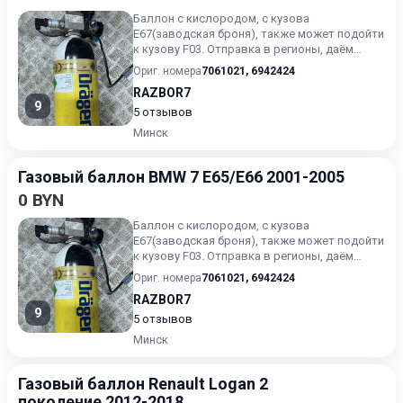
Баллон с кислородом, с кузова
E67(заводская броня), также может подойти
к кузову F03. Отправка в регионы, даём
гарантию на наши з.ч. Возможн...
Ориг. номера
7061021
,
6942424
RAZBOR7
9
5 отзывов
Минск
Газовый баллон BMW 7 E65/E66 2001-2005
0 BYN
Баллон с кислородом, с кузова
E67(заводская броня), также может подойти
к кузову F03. Отправка в регионы, даём
гарантию на наши з.ч. Возможн...
Ориг. номера
7061021
,
6942424
RAZBOR7
9
5 отзывов
Минск
Газовый баллон Renault Logan 2
поколение 2012-2018