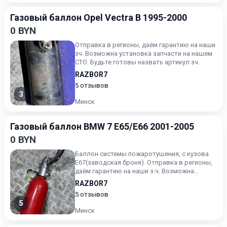
Газовый баллон Opel Vectra B 1995-2000
0 BYN
Отправка в регионы, даём гарантию на наши
зч. Возможна установка запчасти на нашем
СТО. Будьте готовы назвать артикул зч.
RAZBOR7
5 отзывов
3
Минск
Газовый баллон BMW 7 E65/E66 2001-2005
0 BYN
Баллон системы пожаротушения, с кузова
E67(заводская броня). Отправка в регионы,
даём гарантию на наши з.ч. Возможна
установка запчасти на н...
RAZBOR7
5 отзывов
5
Минск