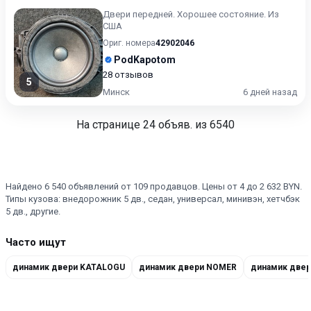
Двери передней. Хорошее состояние. Из
США
Ориг. номера
42902046
PodKapotom
28 отзывов
5
Минск
6 дней назад
На странице
24
объяв. из 6540
Найдено 6 540 объявлений от 109 продавцов. Цены от 4 до 2 632 BYN.
Типы кузова: внедорожник 5 дв., седан, универсал, минивэн, хетчбэк
5 дв., другие.
Часто ищут
динамик двери KATALOGU
динамик двери NOMER
динамик две