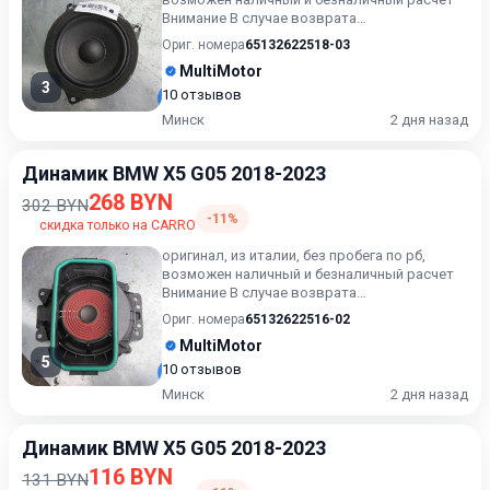
Внимание В случае возврата
приобретённого товара, затраты кли...
Ориг. номера
65132622518-03
MultiMotor
3
10 отзывов
Минск
2 дня назад
Динамик BMW X5 G05 2018-2023
268 BYN
302 BYN
-11%
скидка только на CARRO
оригинал, из италии, без пробега по рб,
возможен наличный и безналичный расчет
Внимание В случае возврата
приобретённого товара, затраты кли...
Ориг. номера
65132622516-02
MultiMotor
5
10 отзывов
Минск
2 дня назад
Динамик BMW X5 G05 2018-2023
116 BYN
131 BYN