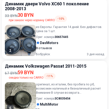
Динамик двери Volvo XC60 1 поколение
2008-2013
30 BYN
33 BYN
-10%
при заказе через корзину CARRO
из Европы. Гарантия 14 дней. Без дефектов.
Цена за 1 шт.
Ориг. номера
30657445
DasMotors
8 отзывов
2
Бобруйск
3 дня назад
Динамик Volkswagen Passat 2011-2015
59 BYN
67 BYN
-11%
скидка только на CARRO
оригинал, из италии, без пробега по рб,
возможен наличный и безналичный расчет
Внимание В случае возврата
приобретённого товара, затраты кли...
Ориг. номера
3C8035454
MultiMotor
6