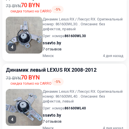
70 BYN
73 BYN
-5%
скидка только на CARRO
Динамик Lexus RX / Лексус RX. Оригинальный
номер: 861600WL30. . Описание: без
дефектов, правый
Ориг. номера
861600WL30
ssavto.by
4
7 отзывов
Минск
4 дня назад
Динамик левый LEXUS RX 2008-2012
70 BYN
73 BYN
-5%
скидка только на CARRO
Динамик Lexus RX / Лексус RX. Оригинальный
номер: 861600WL40. . Описание: без
дефектов, левый
Ориг. номера
861600WL40
ssavto.by
4
7 отзывов
Минск
4 дня назад