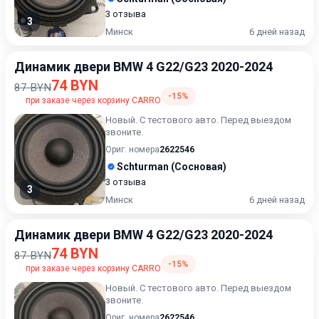
3 отзыва
3
Минск
6 дней назад
Динамик двери BMW 4 G22/G23 2020-2024
74 BYN
87 BYN
-15%
при заказе через корзину CARRO
Новый. С тестового авто. Перед выездом
звоните.
Ориг. номера
2622546
Schturman (Сосновая)
3 отзыва
3
Минск
6 дней назад
Динамик двери BMW 4 G22/G23 2020-2024
74 BYN
87 BYN
-15%
при заказе через корзину CARRO
Новый. С тестового авто. Перед выездом
звоните.
Ориг. номера
2622546