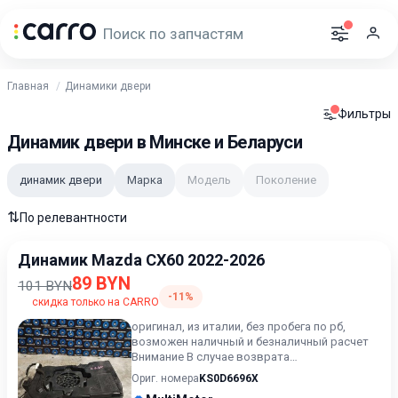
Главная
Динамики двери
Фильтры
Динамик двери в Минске и Беларуси
динамик двери
Марка
Модель
Поколение
⇅
По релевантности
Динамик Mazda CX60 2022-2026
89 BYN
101 BYN
-11%
скидка только на CARRO
оригинал, из италии, без пробега по рб,
возможен наличный и безналичный расчет
Внимание В случае возврата
приобретённого товара, затраты кли...
Ориг. номера
KS0D6696X