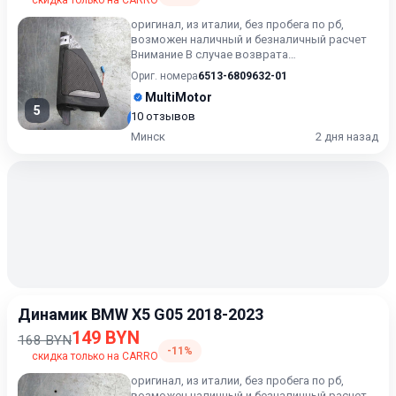
скидка только на CARRO
оригинал, из италии, без пробега по рб,
возможен наличный и безналичный расчет
Внимание В случае возврата
приобретённого товара, затраты кли...
Ориг. номера
6513-6809632-01
MultiMotor
5
10 отзывов
Минск
2 дня назад
Динамик BMW X5 G05 2018-2023
149 BYN
168 BYN
-11%
скидка только на CARRO
оригинал, из италии, без пробега по рб,
возможен наличный и безналичный расчет