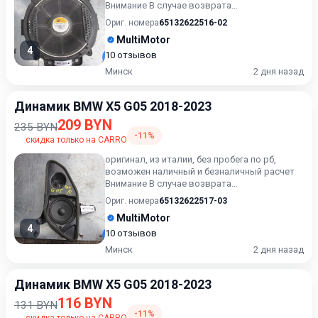
Внимание В случае возврата
приобретённого товара, затраты кли...
Ориг. номера
65132622516-02
MultiMotor
4
10 отзывов
Минск
2 дня назад
Динамик BMW X5 G05 2018-2023
209 BYN
235 BYN
-11%
скидка только на CARRO
оригинал, из италии, без пробега по рб,
возможен наличный и безналичный расчет
Внимание В случае возврата
приобретённого товара, затраты кли...
Ориг. номера
65132622517-03
MultiMotor
4
10 отзывов
Минск
2 дня назад
Динамик BMW X5 G05 2018-2023
116 BYN
131 BYN
-11%