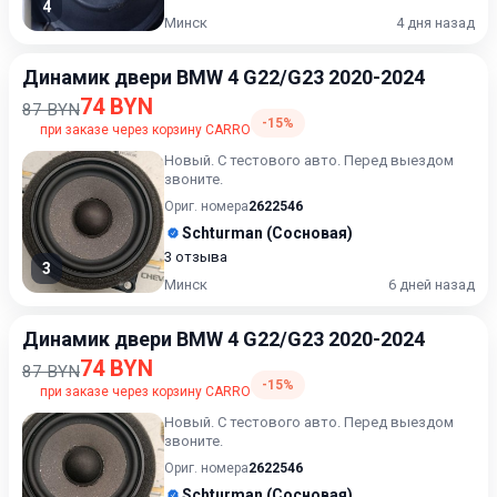
4
Минск
4 дня назад
Динамик двери BMW 4 G22/G23 2020-2024
74 BYN
87 BYN
-15%
при заказе через корзину CARRO
Новый. С тестового авто. Перед выездом
звоните.
Ориг. номера
2622546
Schturman (Сосновая)
3 отзыва
3
Минск
6 дней назад
Динамик двери BMW 4 G22/G23 2020-2024
74 BYN
87 BYN
-15%
при заказе через корзину CARRO
Новый. С тестового авто. Перед выездом
звоните.
Ориг. номера
2622546
Schturman (Сосновая)