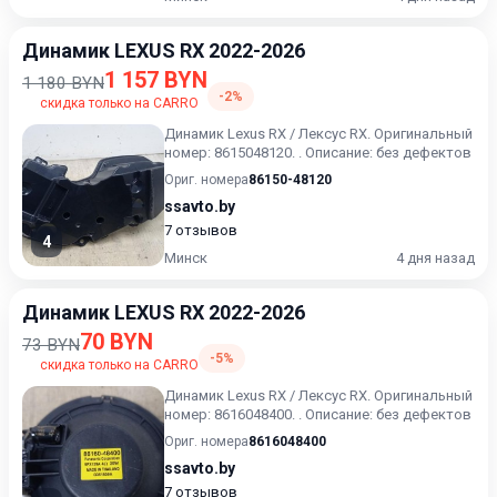
Динамик LEXUS RX 2022-2026
1 157 BYN
1 180 BYN
-2%
скидка только на CARRO
Динамик Lexus RX / Лексус RX. Оригинальный
номер: 8615048120. . Описание: без дефектов
Ориг. номера
86150-48120
ssavto.by
7 отзывов
4
Минск
4 дня назад
Динамик LEXUS RX 2022-2026
70 BYN
73 BYN
-5%
скидка только на CARRO
Динамик Lexus RX / Лексус RX. Оригинальный
номер: 8616048400. . Описание: без дефектов
Ориг. номера
8616048400
ssavto.by
7 отзывов