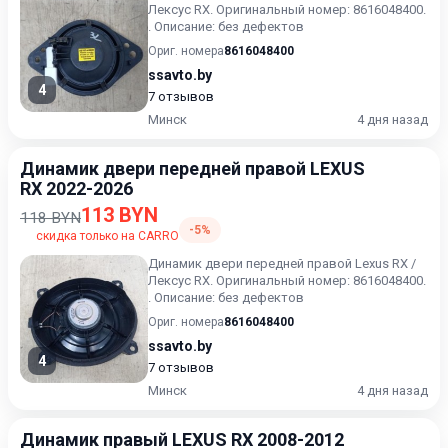
Лексус RX. Оригинальный номер: 8616048400.
. Описание: без дефектов
Ориг. номера
8616048400
ssavto.by
4
7 отзывов
Минск
4 дня назад
Динамик двери передней правой LEXUS
RX 2022-2026
113 BYN
118 BYN
-5%
скидка только на CARRO
Динамик двери передней правой Lexus RX /
Лексус RX. Оригинальный номер: 8616048400.
. Описание: без дефектов
Ориг. номера
8616048400
ssavto.by
4
7 отзывов
Минск
4 дня назад
Динамик правый LEXUS RX 2008-2012