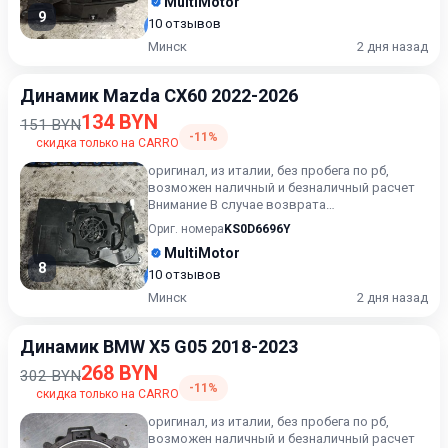
MultiMotor
9
10 отзывов
Минск
2 дня назад
Динамик Mazda CX60 2022-2026
134 BYN
151 BYN
-11%
скидка только на CARRO
оригинал, из италии, без пробега по рб,
возможен наличный и безналичный расчет
Внимание В случае возврата
приобретённого товара, затраты кли...
Ориг. номера
KS0D6696Y
MultiMotor
8
10 отзывов
Минск
2 дня назад
Динамик BMW X5 G05 2018-2023
268 BYN
302 BYN
-11%
скидка только на CARRO
оригинал, из италии, без пробега по рб,
возможен наличный и безналичный расчет