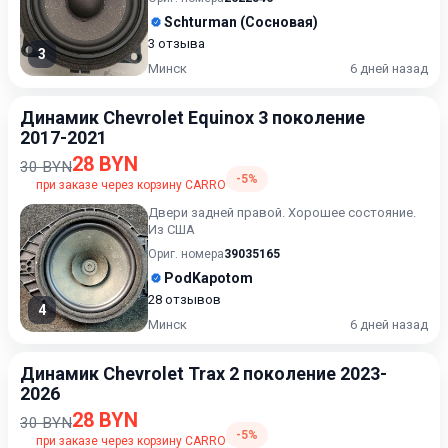
Schturman (Сосновая)
3 отзыва
3
Минск
6 дней назад
Динамик Chevrolet Equinox 3 поколение
2017-2021
28 BYN
30 BYN
-5%
при заказе через корзину CARRO
Двери задней правой. Хорошее состояние.
Из США
Ориг. номера
39035165
PodKapotom
28 отзывов
4
Минск
6 дней назад
Динамик Chevrolet Trax 2 поколение 2023-
2026
28 BYN
30 BYN
-5%
при заказе через корзину CARRO