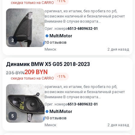
-11%
скидка только на CARRO
оригинал, из италии, без пробега по рб,
возможен наличный и безналичный расчет
Внимание В случае возврата
приобретённого товара, затраты кли...
Ориг. номера
6513-6809632-01
MultiMotor
3
10 отзывов
Минск
2 дня назад
Динамик BMW X5 G05 2018-2023
209 BYN
235 BYN
-11%
скидка только на CARRO
оригинал, из италии, без пробега по рб,
возможен наличный и безналичный расчет
Внимание В случае возврата
приобретённого товара, затраты кли...
Ориг. номера
6513-6809632-01
MultiMotor
5
10 отзывов
Минск
2 дня назад