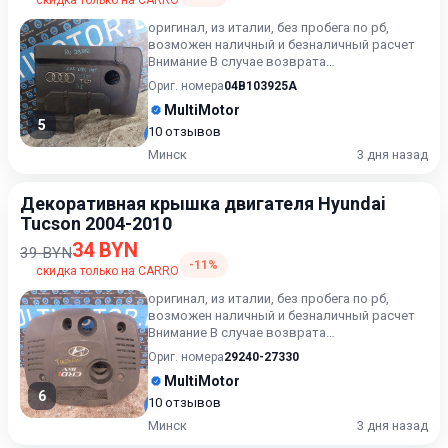
скидка только на CARRO
оригинал, из италии, без пробега по рб,
возможен наличный и безналичный расчет
Внимание В случае возврата
приобретённого товара, затраты кли...
Ориг. номера
04B103925A
MultiMotor
5
10 отзывов
Минск
3 дня назад
Декоративная крышка двигателя Hyundai
Tucson 2004-2010
34 BYN
39 BYN
-11%
скидка только на CARRO
оригинал, из италии, без пробега по рб,
возможен наличный и безналичный расчет
Внимание В случае возврата
приобретённого товара, затраты кли...
Ориг. номера
29240-27330
MultiMotor
6
10 отзывов
Минск
3 дня назад