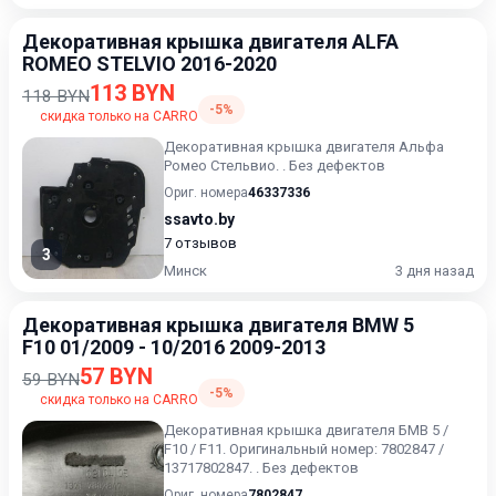
Декоративная крышка двигателя ALFA
ROMEO STELVIO 2016-2020
113 BYN
118 BYN
-5%
скидка только на CARRO
Декоративная крышка двигателя Альфа
Ромео Стельвио. . Без дефектов
Ориг. номера
46337336
ssavto.by
7 отзывов
3
Минск
3 дня назад
Декоративная крышка двигателя BMW 5
F10 01/2009 - 10/2016 2009-2013
57 BYN
59 BYN
-5%
скидка только на CARRO
Декоративная крышка двигателя БМВ 5 /
F10 / F11. Оригинальный номер: 7802847 /
13717802847. . Без дефектов
Ориг. номера
7802847