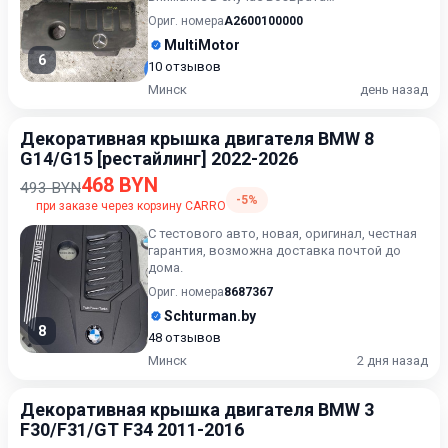
приобретённого товара, затраты кли...
Ориг. номера
A2600100000
MultiMotor
6
10 отзывов
Минск
день назад
Декоративная крышка двигателя BMW 8
G14/G15 [рестайлинг] 2022-2026
468 BYN
493 BYN
-5%
при заказе через корзину CARRO
С тестового авто, новая, оригинал, честная
гарантия, возможна доставка почтой до
дома.
Ориг. номера
8687367
Schturman.by
8
48 отзывов
Минск
2 дня назад
Декоративная крышка двигателя BMW 3
F30/F31/GT F34 2011-2016