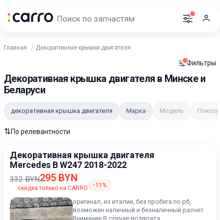
Главная
Декоративные крышки двигателя
Фильтры
Декоративная крышка двигателя в Минске и
Беларуси
декоративная крышка двигателя
Марка
Модель
Поколе
⇅
По релевантности
Декоративная крышка двигателя
Mercedes B W247 2018-2022
295 BYN
332 BYN
-11%
скидка только на CARRO
оригинал, из италии, без пробега по рб,
возможен наличный и безналичный расчет
Внимание В случае возврата