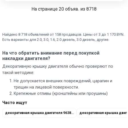
На странице
20
объяв. из 8718
Найдено 8 718 объявлений от 158 продавцов. Цены от 3 до 1 170 BYN.
Есть варианты для 2.0, 3.0, 1.6, 2.0 дизель, 3.0 дизель, другие.
На что обратить внимание перед покупкой
накладки двигателя?
Декоративную крышку двигателя обычно проверяют по
такой методике:
Не допускается внешних повреждений, царапин и
трещин на лицевой поверхности.
Крепежные отливы (кронштейны или проушины)
обязательно должны быть целыми, без трещин и
Часто ищут
сколов.
Коробление крышки не допускается, поскольку в
декоративная крышка двигателя 9638602180
дальнейшем при нагреве это может привести к
появлению внутреннего напряжения материала и