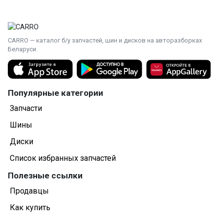
растрескиванию.
Точки крепления крышки должны соответствовать
штатным.
На двигателях одной модели, но разных
CARRO — каталог б/у запчастей, шин и дисков на авторазборках
комплектаций, крышки могут незначительно
Беларуси.
отличаться.
Популярные категории
Запчасти
Шины
Диски
Список избранных запчастей
Полезные ссылки
Продавцы
Как купить