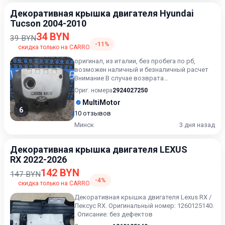
Декоративная крышка двигателя Hyundai
Tucson 2004-2010
34 BYN
39 BYN
-11%
скидка только на CARRO
оригинал, из италии, без пробега по рб,
возможен наличный и безналичный расчет
Внимание В случае возврата
приобретённого товара, затраты кли...
Ориг. номера
2924027250
MultiMotor
6
10 отзывов
Минск
3 дня назад
Декоративная крышка двигателя LEXUS
RX 2022-2026
142 BYN
147 BYN
-4%
скидка только на CARRO
Декоративная крышка двигателя Lexus RX /
Лексус RX. Оригинальный номер: 1260125140.
. Описание: без дефектов