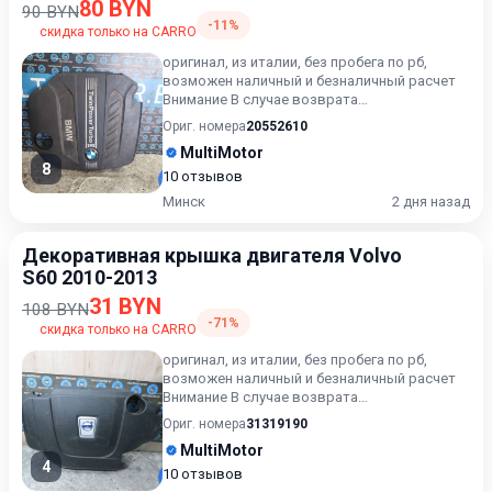
80 BYN
90 BYN
-11%
скидка только на CARRO
оригинал, из италии, без пробега по рб,
возможен наличный и безналичный расчет
Внимание В случае возврата
приобретённого товара, затраты кли...
Ориг. номера
20552610
MultiMotor
8
10 отзывов
Минск
2 дня назад
Декоративная крышка двигателя Volvo
S60 2010-2013
31 BYN
108 BYN
-71%
скидка только на CARRO
оригинал, из италии, без пробега по рб,
возможен наличный и безналичный расчет
Внимание В случае возврата
приобретённого товара, затраты кли...
Ориг. номера
31319190
MultiMotor
4
10 отзывов