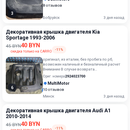
8 отзывов
3
Бобруйск
3 дня назад
Декоративная крышка двигателя Kia
Sportage 1993-2006
40 BYN
45 BYN
-11%
скидка только на CARRO
оригинал, из италии, без пробега по рб,
возможен наличный и безналичный расчет
Внимание В случае возврата
приобретённого товара, затраты кли...
Ориг. номера
2924023700
MultiMotor
6
10 отзывов
Минск
3 дня назад
Декоративная крышка двигателя Audi A1
2010-2014
40 BYN
45 BYN
-11%