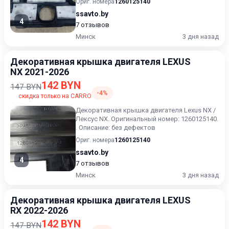
Ориг. номера
1260125140
ssavto.by
4
7 отзывов
Минск
3 дня назад
Декоративная крышка двигателя LEXUS
NX 2021-2026
142 BYN
147 BYN
-4%
скидка только на CARRO
Декоративная крышка двигателя Lexus NX /
Лексус NX. Оригинальный номер: 1260125140.
. Описание: без дефектов
Ориг. номера
1260125140
ssavto.by
4
7 отзывов
Минск
3 дня назад
Декоративная крышка двигателя LEXUS
RX 2022-2026
142 BYN
147 BYN