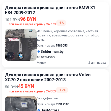
Декоративная крышка двигателя BMW X1
E84 2009-2012
96 BYN
101 BYN
-5%
при заказе через корзину CARRO
Из Японии, хорошее состояние, честная
гарантия, возможна доставка почтой до
дома
Ориг. номера
7589053
Schturman.by
5
48 отзывов
Минск
2 дня назад
Декоративная крышка двигателя Volvo
XC70 2 поколение 2007-2013
45 BYN
50 BYN
-10%
при заказе через корзину CARRO
без дефектов.
Ориг. номера
31319190
DasMotors