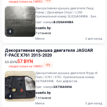
-5%
скидка только на CARRO
Декоративная крышка двигателя Ленд
Ровер / Дискавери Спорт / L550.
Оригинальный номер: BJ326A949BA. . Без
дефектов
Ориг. номера
BJ326A949BA
ssavto.by
4
7 отзывов
Минск
3 дня назад
Декоративная крышка двигателя JAGUAR
F-PACE X761 2015-2020
57 BYN
59 BYN
-5%
скидка только на CARRO
Декоративная крышка двигателя Ягуар Ф-
Пэйс / X761 / Х761. Оригинальный номер:
GX736A949A. . Без дефектов
Ориг. номера
GX736A949A
ssavto.by
4
7 отзывов
Минск
3 дня назад