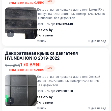
-4%
скидка только на CARRO
Декоративная крышка двигателя Lexus RX /
Лексус RX. Оригинальный номер: 1260125140.
. Описание: без дефектов
Ориг. номера
1260125140
ssavto.by
4
7 отзывов
Минск
3 дня назад
Декоративная крышка двигателя
HYUNDAI IONIQ 2019-2022
170 BYN
177 BYN
-4%
скидка только на CARRO
Декоративная крышка двигателя Хендай
Ионик. Оригинальный номер: 292000E050. .
Без дефектов
Ориг. номера
292000E050
ssavto.by
4
7 отзывов
Минск
3 дня назад