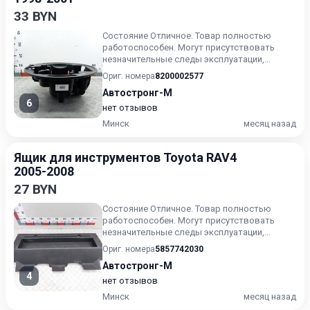
33 BYN
Состояние Отличное. Товар полностью
работоспособен. Могут присутствовать
незначительные следы эксплуатации,
царапины на лакокрасочном покрыт...
Ориг. номера
8200002577
Автостронг-М
6
нет отзывов
Минск
месяц назад
Ящик для инструментов Toyota RAV4
2005-2008
27 BYN
Состояние Отличное. Товар полностью
работоспособен. Могут присутствовать
незначительные следы эксплуатации,
царапины на лакокрасочном покрыт...
Ориг. номера
5857742030
Автостронг-М
4
нет отзывов
Минск
месяц назад