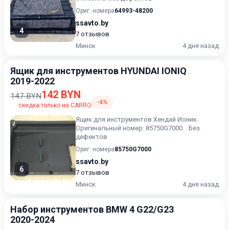
Ориг. номера
64993-48200
ssavto.by
4
7 отзывов
Минск
4 дня назад
Ящик для инструментов HYUNDAI IONIQ
2019-2022
142 BYN
147 BYN
-4%
скидка только на CARRO
Ящик для инструментов Хендай Ионик.
Оригинальный номер: 85750G7000. . Без
дефектов
Ориг. номера
85750G7000
ssavto.by
6
7 отзывов
Минск
4 дня назад
Набор инструментов BMW 4 G22/G23
2020-2024