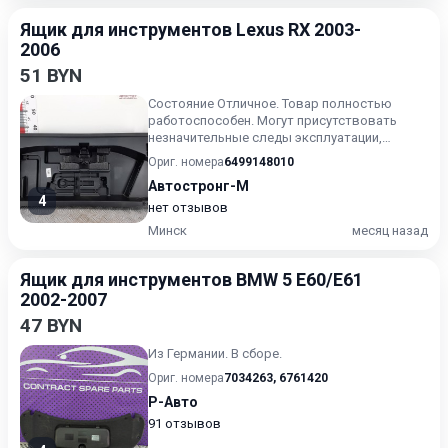
Ящик для инструментов Lexus RX 2003-
2006
51 BYN
Состояние Отличное. Товар полностью
работоспособен. Могут присутствовать
незначительные следы эксплуатации,
царапины на лакокрасочном покрыт...
Ориг. номера
6499148010
Автостронг-М
4
нет отзывов
Минск
месяц назад
Ящик для инструментов BMW 5 E60/E61
2002-2007
47 BYN
Из Германии. В сборе.
Ориг. номера
7034263
,
6761420
Р-Авто
91 отзывов