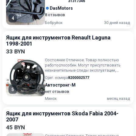
31317346
DasMotors
8 отзывов
4
Бобруйск
30 дней назад
Ящик для инструментов Renault Laguna
1998-2001
33 BYN
Состояние Отличное. Товар полностью
работоспособен. Могут присутствовать
незначительные следы эксплуатации,
царапины на лакокрасочном покрыт...
Ориг. номера
8200002577
Автостронг-М
5
нет отзывов
Минск
месяц назад
Ящик для инструментов Skoda Fabia 2004-
2007
45 BYN
Состояние Отличное. Товар полностью