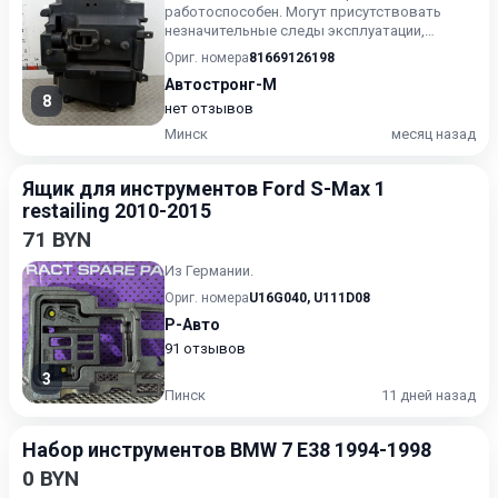
работоспособен. Могут присутствовать
незначительные следы эксплуатации,
царапины на лакокрасочном покрыт...
Ориг. номера
81669126198
Автостронг-М
8
нет отзывов
Минск
месяц назад
Ящик для инструментов Ford S-Max 1
restailing 2010-2015
71 BYN
Из Германии.
Ориг. номера
U16G040
,
U111D08
Р-Авто
91 отзывов
3
Пинск
11 дней назад
Набор инструментов BMW 7 E38 1994-1998
0 BYN