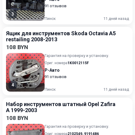
91 отзывов
3
Пинск
11 дней назад
Ящик для инструментов Skoda Octavia A5
restailing 2008-2013
108 BYN
Гарантия на проверку и установку.
Ориг. номера
1K0012115F
Р-Авто
91 отзывов
4
Пинск
11 дней назад
Набор инструментов штатный Opel Zafira
A 1999-2003
108 BYN
Гарантия на проверку и установку.
Ориг. номера
2102549
,
9191486