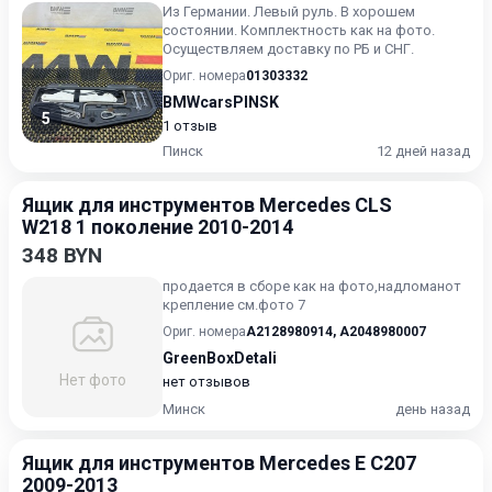
Из Германии. Левый руль. В хорошем
состоянии. Комплектность как на фото.
Осуществляем доставку по РБ и СНГ.
Ориг. номера
01303332
BMWcarsPINSK
5
1 отзыв
Пинск
12 дней назад
Ящик для инструментов Mercedes CLS
W218 1 поколение 2010-2014
348 BYN
продается в сборе как на фото,надломанот
крепление см.фото 7
Ориг. номера
A2128980914
,
A2048980007
GreenBoxDetali
Нет фото
нет отзывов
Минск
день назад
Ящик для инструментов Mercedes E C207
2009-2013