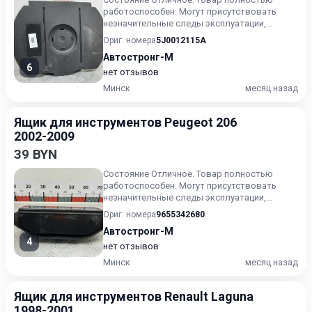
работоспособен. Могут присутствовать
незначительные следы эксплуатации,
царапины на лакокрасочном покрыт...
Ориг. номера
5J0012115A
Автостронг-М
6
нет отзывов
Минск
месяц назад
Ящик для инструментов Peugeot 206
2002-2009
39 BYN
Состояние Отличное. Товар полностью
работоспособен. Могут присутствовать
незначительные следы эксплуатации,
царапины на лакокрасочном покрыт...
Ориг. номера
9655342680
Автостронг-М
4
нет отзывов
Минск
месяц назад
Ящик для инструментов Renault Laguna
1998-2001