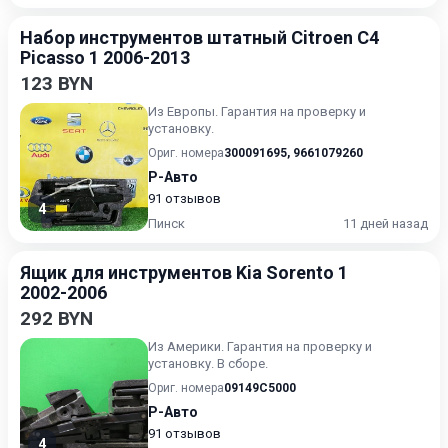
Набор инструментов штатный Citroen C4
Picasso 1 2006-2013
123 BYN
Из Европы. Гарантия на проверку и
установку.
Ориг. номера
300091695
,
9661079260
Р-Авто
91 отзывов
4
Пинск
11 дней назад
Ящик для инструментов Kia Sorento 1
2002-2006
292 BYN
Из Америки. Гарантия на проверку и
установку. В сборе.
Ориг. номера
09149C5000
Р-Авто
91 отзывов
4