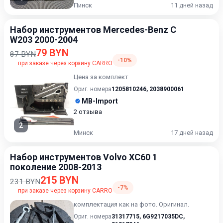
Пинск
11 дней назад
Набор инструментов Mercedes-Benz C
W203 2000-2004
79 BYN
87 BYN
-10%
при заказе через корзину CARRO
Цена за комплект
Ориг. номера
1205810246
,
2038900061
MB-Import
2 отзыва
2
Минск
17 дней назад
Набор инструментов Volvo XC60 1
поколение 2008-2013
215 BYN
231 BYN
-7%
при заказе через корзину CARRO
комплектация как на фото. Оригинал.
Ориг. номера
31317715
,
6G9217035DC
,