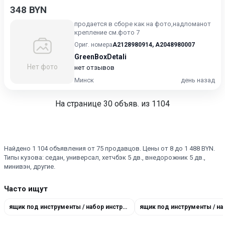
348 BYN
продается в сборе как на фото,надломанот
крепление см.фото 7
Ориг. номера
A2128980914
,
A2048980007
GreenBoxDetali
Нет фото
нет отзывов
Минск
день назад
На странице
30
объяв. из 1104
Найдено 1 104 объявления от 75 продавцов. Цены от 8 до 1 488 BYN.
Типы кузова: седан, универсал, хетчбэк 5 дв., внедорожник 5 дв.,
минивэн, другие.
Часто ищут
ящик под инструменты / набор инструментов 0912060200