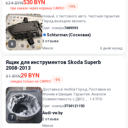
530 BYN
624 BYN
-15%
при заказе через корзину CARRO
Новый, с тестового авто. Честная гарантия.
Перед выездом звонить.
Ориг. номера
7489593
Schturman (Сосновая)
3 отзыва
6
Минск
6 дней назад
Ящик для инструментов Skoda Superb
2008-2013
29 BYN
31 BYN
-5%
скидка только на CARRO
Доставка в любой Город. Поставки из
Японии и Швеции. Гарантия. Аналоги
(Совместимость с ДВС): , . 1.4 TFSI. .
Ориг. номера
3T0012115D
Audi-vw.by
7
2 отзыва
Минск