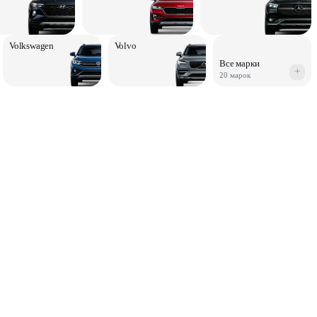
Volkswagen
Volvo
Все марки
+
20 марок