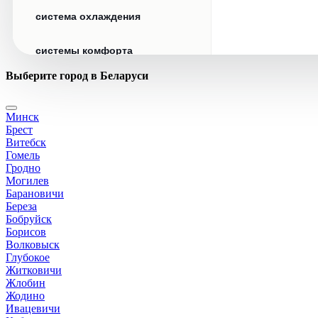
система охлаждения
системы комфорта
Выберите город в Беларуси
стекла
Минск
стеклоочистители
Брест
Витебск
топливная система
Гомель
Гродно
Могилев
тормозная система
Барановичи
Береза
Бобруйск
трансмиссия
Борисов
Волковыск
электрика
Глубокое
Житковичи
Жлобин
Жодино
Ивацевичи