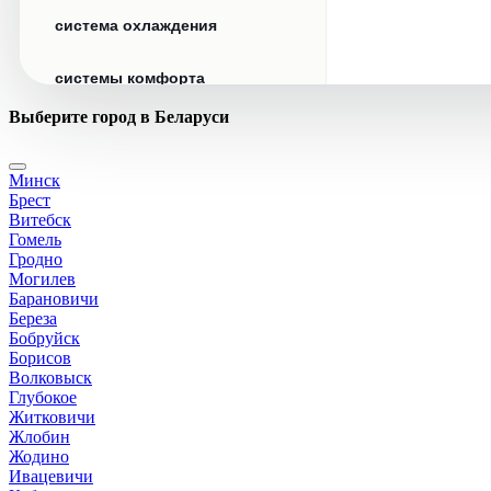
система охлаждения
системы комфорта
Выберите город в Беларуси
стекла
Минск
стеклоочистители
Брест
Витебск
топливная система
Гомель
Гродно
Могилев
тормозная система
Барановичи
Береза
Бобруйск
трансмиссия
Борисов
Волковыск
электрика
Глубокое
Житковичи
Жлобин
Жодино
Ивацевичи