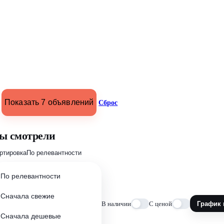
Показать 7 объявлений
Сброс
ы смотрели
ртировка
По релевантности
По релевантности
Сначала свежие
В наличии
С ценой
График 
Сначала дешевые