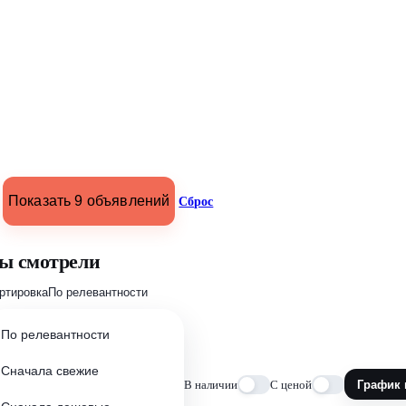
Показать 9 объявлений
Сброс
ы смотрели
ртировка
По релевантности
По релевантности
Сначала свежие
В наличии
С ценой
График 