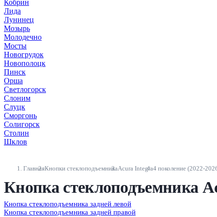
Кобрин
Лида
Лунинец
Мозырь
Молодечно
Мосты
Новогрудок
Новополоцк
Пинск
Орша
Светлогорск
Слоним
Слуцк
Сморгонь
Солигорск
Столин
Шклов
Главная
Кнопки стеклоподъемника
Acura Integra
4 поколение (2022-202
Кнопка стеклоподъемника Acu
Кнопка стеклоподъемника задней левой
Кнопка стеклоподъемника задней правой