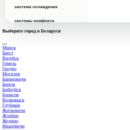
система охлаждения
системы комфорта
Выберите город в Беларуси
стекла
Минск
стеклоочистители
Брест
Витебск
топливная система
Гомель
Гродно
Могилев
тормозная система
Барановичи
Береза
Бобруйск
трансмиссия
Борисов
Волковыск
электрика
Глубокое
Житковичи
Жлобин
Жодино
Ивацевичи